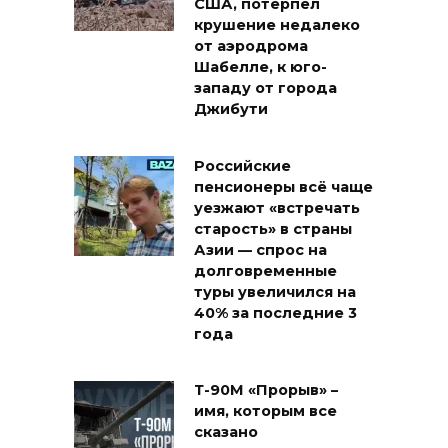
США, потерпел
крушение недалеко
от аэродрома
Шабелле, к юго-
западу от города
Джибути
Российские
пенсионеры всё чаще
уезжают «встречать
старость» в страны
Азии — спрос на
долговременные
туры увеличился на
40% за последние 3
года
Т-90М «Прорыв» –
имя, которым все
сказано