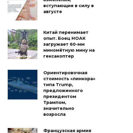
вступающие в силу в
августе
Китай перенимает
опыт. Боец НОАК
загружает 60-мм
миномётную мину на
гексакоптер
Ориентировочная
стоимость «линкора»
типа Trump,
предложенного
президентом
Трампом,
значительно
возросла
Французская армия