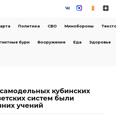
арта
Политика
СВО
Минобороны
Текст
гнитные бури
Вооружение
Еда
Здоровье
самодельных кубинских
ветских систем были
вних учений