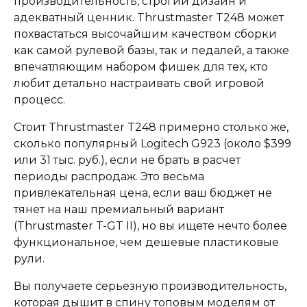
производительность, строгий дизайн и
адекватный ценник. Thrustmaster T248 может
похвастаться высочайшим качеством сборки
как самой рулевой базы, так и педалей, а также
впечатляющим набором фишек для тех, кто
любит детально настраивать свой игровой
процесс.
Стоит Thrustmaster T248 примерно столько же,
сколько популярный Logitech G923 (около $399
или 31 тыс. руб.), если не брать в расчет
периоды распродаж. Это весьма
привлекательная цена, если ваш бюджет не
тянет на наш премиальный вариант
(Thrustmaster T-GT II), но вы ищете нечто более
функциональное, чем дешевые пластиковые
рули.
Вы получаете серьезную производительность,
которая дышит в спину топовым моделям от