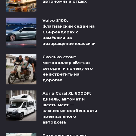
автономный отдых
Volvo S100:
флагманский седан на
CGI-рендерах с
намёками на
возвращение классики
Сколько стоит
мотороллер «Вятка»
сегодня и почему его
не встретить на
дорогах
Adria Coral XL 600DP:
дизель, автомат и
шесть мест —
ключевые особенности
премиального
автодома
Пять неожиданных