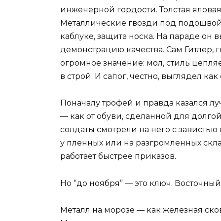
инженерной гордости. Толстая яловая 
Металлические гвозди под подошвой 
каблуке, защита носка. На параде он в
демонстрацию качества. Сам Гитлер,
огромное значение: мол, стиль цепляе
в строй. И сапог, честно, выглядел ка
Поначалу трофей и правда казался луч
— как от обуви, сделанной для долг
солдаты смотрели на него с завистью
у пленных или на разгромленных скла
работает быстрее приказов.
Но “до ноября” — это ключ. Восточны
Металл на морозе — как железная сково