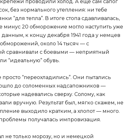
крепежи проводили холод. А ещё сам сапог
ок, без нормального утепления: ни тебе
нки “для тепла”. В итоге стопа сдавливалась,
е минус 20 обморожение могло наступить уже
 данным, к концу декабря 1941 года у немцев
 обморожений, около 14 тысяч — с
ой сравнивали с боевыми — неприятный
ли “идеальную” обувь.
е просто “переохладились”. Они пытались
дошло до соломенных надсапожников —
оторые надевались сверху. Солому, как
ли вручную. Результат был, мягко скажем, не
пление выходило кратким, а хлопот — много.
 проблемы получалась импровизация.
рал не только морозу, но и немецкой