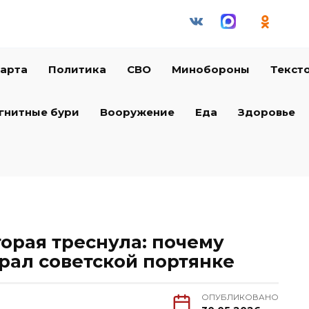
арта
Политика
СВО
Минобороны
Текст
гнитные бури
Вооружение
Еда
Здоровье
торая треснула: почему
рал советской портянке
ОПУБЛИКОВАНО