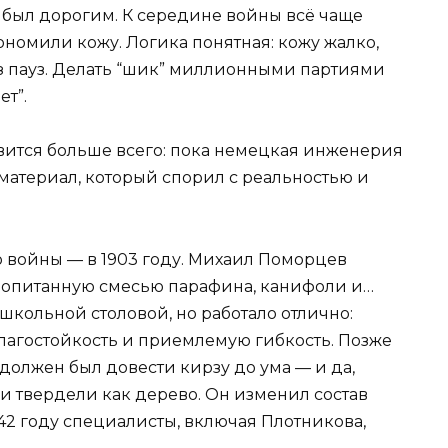
 был дорогим. К середине войны всё чаще
номили кожу. Логика понятная: кожу жалко,
без пауз. Делать “шик” миллионными партиями
ет”.
авится больше всего: пока немецкая инженерия
 материал, который спорил с реальностью и
о войны — в 1903 году. Михаил Поморцев
ропитанную смесью парафина, канифоли и…
 школьной столовой, но работало отлично:
 влагостойкость и приемлемую гибкость. Позже
должен был довести кирзу до ума — и да,
и твердели как дерево. Он изменил состав
942 году специалисты, включая Плотникова,