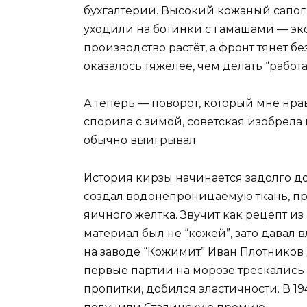
бухгалтерии. Высокий кожаный сапог
уходили на ботинки с гамашами — эко
производство растёт, а фронт тянет 
оказалось тяжелее, чем делать “работа
А теперь — поворот, который мне нр
спорила с зимой, советская изобрела
обычно выигрывал.
История кирзы начинается задолго д
создал водонепроницаемую ткань, п
яичного желтка. Звучит как рецепт из
материал был не “кожей”, зато давал
на заводе “Кожимит” Иван Плотников 
первые партии на морозе трескались 
пропитки, добился эластичности. В 1