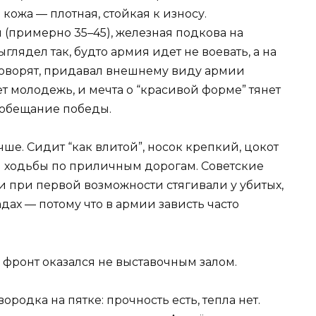
кожа — плотная, стойкая к износу.
(примерно 35–45), железная подкова на
ыглядел так, будто армия идет не воевать, а на
 говорят, придавал внешнему виду армии
т молодежь, и мечта о “красивой форме” тянет
к обещание победы.
ше. Сидит “как влитой”, носок крепкий, цокот
ой ходьбы по приличным дорогам. Советские
 и при первой возможности стягивали у убитых,
дах — потому что в армии зависть часто
й фронт оказался не выставочным залом.
родка на пятке: прочность есть, тепла нет.