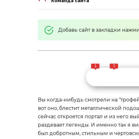
Команда сайта
Добавь сайт в закладки нажм
1
7
Вы когда-нибудь смотрели на “трофей
вот оно, блестит металлической подош
сейчас откроется портал и из него в
раздевает легенды. И именно так я в
был добротным, стильным и чертовск