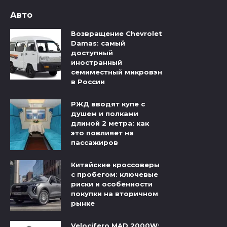
Авто
Возвращение Chevrolet
Damas: самый
доступный
иностранный
семиместный микровэн
в России
РЖД вводят купе с
душем и полками
длиной 2 метра: как
это повлияет на
пассажиров
Китайские кроссоверы
с пробегом: ключевые
риски и особенности
покупки на вторичном
рынке
Velocifero MAD 2000W: