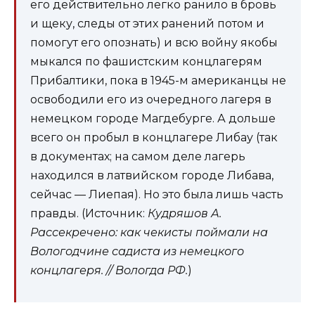
его действительно легко ранило в бровь
и щеку, следы от этих ранений потом и
помогут его опознать) и всю войну якобы
мыкался по фашистским концлагерям
Прибалтики, пока в 1945-м американцы не
освободили его из очередного лагеря в
немецком городе Магдебурге. А дольше
всего он пробыл в концлагере Либау (так
в документах; на самом деле лагерь
находился в латвийском городе Либава,
сейчас — Лиепая). Но это была лишь часть
правды. (Источник:
Кудряшов А.
Рассекречено: как чекисты поймали на
Вологодчине садиста из немецкого
концлагеря. // Вологда РФ.
)