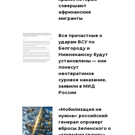
совершают
африканские
мигранты
Все причастные к
ударам ВСУ по
Белгороду и
Нижнекамску будут
установлены — они
понесут
неотвратимое
суровое наказание,
заявили в МИД
России
«Мобилизация не
нужна»: российский
генерал опроверг
вбросы Зеленского о
«закрытии границ»