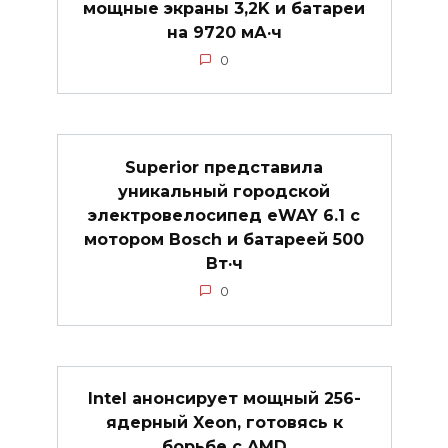
мощные экраны 3,2K и батареи
на 9720 мА·ч
0
Superior представила
уникальный городской
электровелосипед eWAY 6.1 с
мотором Bosch и батареей 500
Вт·ч
0
Intel анонсирует мощный 256-
ядерный Xeon, готовясь к
борьбе с AMD