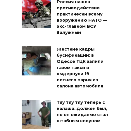
Россия нашла
противодействие
практически всему
вооружению НАТО —
экс-главком ВСУ
Залужный
Жесткие кадры
бусификации: в
Одессе ТЦК залили
газом такси и
выдернули 19-
летнего парня из
салона автомобиля
Тяу тяу тяу теперь с
калаша..должен был,
но он ожидаемо стал
штабным клоуном