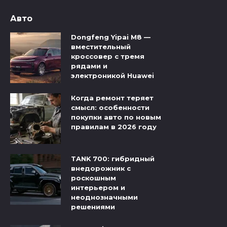
Авто
Dongfeng Yipai M8 —
вместительный
кроссовер с тремя
рядами и
электроникой Huawei
Когда ремонт теряет
смысл: особенности
покупки авто по новым
правилам в 2026 году
TANK 700: гибридный
внедорожник с
роскошным
интерьером и
неоднозначными
решениями