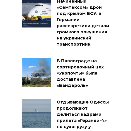
Начиненный
«Семтексом» дрон
под крылом ВСУ: в
Германии
рассекретили детали
громкого покушения
на украинский
транспортник
В Павлограде на
сортировочный цех
«Укрпочты» была
доставлена
«Бандероль»
Отдыхающие Одессы
продолжают
делиться кадрами
прилета «Гераней-4»
по сухогрузу у