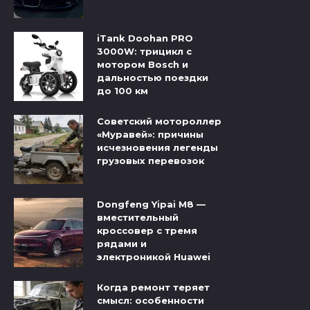
iTank Doohan PRO
3000W: трицикл с
мотором Bosch и
дальностью поездки
до 100 км
Советский мотороллер
«Муравей»: причины
исчезновения легенды
грузовых перевозок
Dongfeng Yipai M8 —
вместительный
кроссовер с тремя
рядами и
электроникой Huawei
Когда ремонт теряет
смысл: особенности