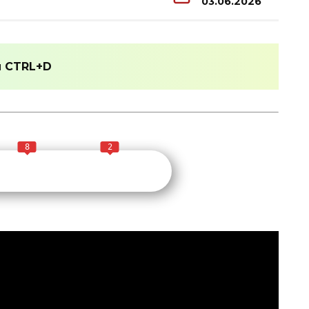
03.06.2026
и
CTRL+D
8
2