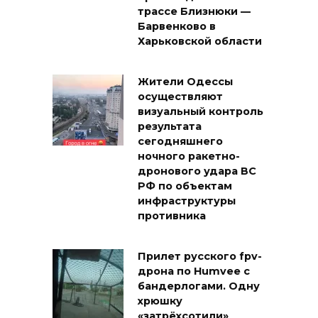
трассе Близнюки —
Барвенково в
Харьковской области
Жители Одессы
осуществляют
визуальный контроль
результата
сегодняшнего
ночного ракетно-
дронового удара ВС
РФ по объектам
инфраструктуры
противника
Прилет русского fpv-
дрона по Humvee с
бандерлогами. Одну
хрюшку
«затрёхсотили»