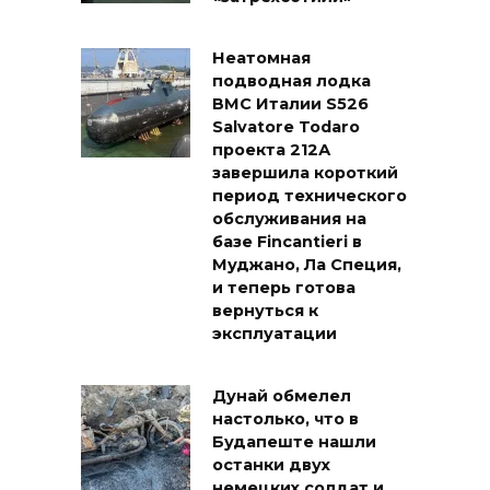
Неатомная
подводная лодка
ВМС Италии S526
Salvatore Todaro
проекта 212А
завершила короткий
период технического
обслуживания на
базе Fincantieri в
Муджано, Ла Специя,
и теперь готова
вернуться к
эксплуатации
Дунай обмелел
настолько, что в
Будапеште нашли
останки двух
немецких солдат и