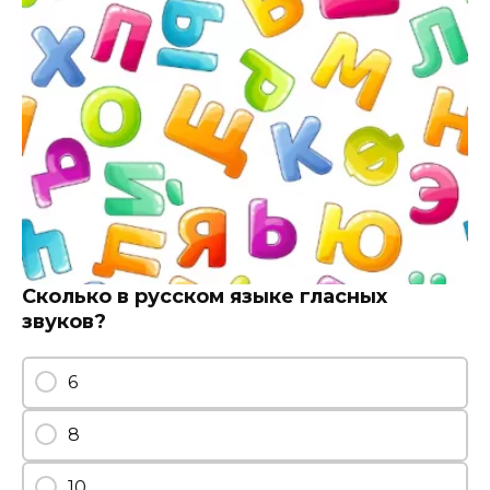
Сколько в русском языке гласных
звуков?
6
8
10