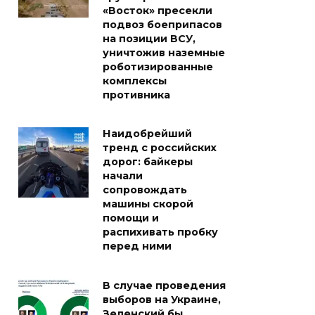
«Восток» пресекли
подвоз боеприпасов
на позиции ВСУ,
уничтожив наземные
роботизированные
комплексы
противника
Наидобрейший
тренд с российских
дорог: байкеры
начали
сопровождать
машины скорой
помощи и
распихивать пробку
перед ними
В случае проведения
выборов на Украине,
Зеленский бы