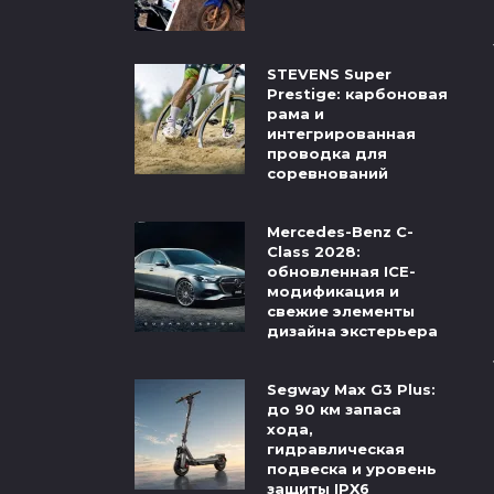
STEVENS Super
Prestige: карбоновая
рама и
интегрированная
проводка для
соревнований
Mercedes-Benz C-
Class 2028:
обновленная ICE-
модификация и
свежие элементы
дизайна экстерьера
Segway Max G3 Plus:
до 90 км запаса
хода,
гидравлическая
подвеска и уровень
защиты IPX6