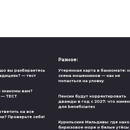
Разное:
шо вы разбираетесь
Утерянная карта в банкомате: 
адициях? — тест
схема мошенников — как не
попасться на уловку
 знакомы вам?
 — ТЕСТ
Пенсии будут корректировать
дважды в год с 2027: что измен
для beneficiaries
ответить на все
ии? Проверьте себя!
Курильские Мальдивы: где нах
бирюзовое море и белые утёсы