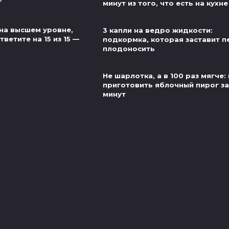
Т
минут из того, что есть на кухне
на высшем уровне,
3 капли на ведро жидкости:
ветите на 15 из 15 —
подкормка, которая заставит п
плодоносить
Не шарлотка, а в 100 раз мягче: 
приготовить яблочный пирог за
минут