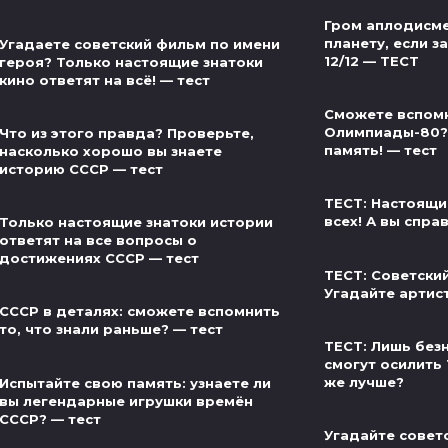
Гром аплодисме
планету, если за
Угадаете советский фильм по имени
12/12 — ТЕСТ
героя? Только настоящие знатоки
кино ответят на всё! — тест
Сможете вспом
Олимпиады-80?
Что из этого правда? Проверьте,
память! — тест
насколько хорошо вы знаете
историю СССР — тест
ТЕСТ: Настоящи
всех! А вы спра
Только настоящие знатоки истории
ответят на все вопросы о
достижениях СССР — тест
ТЕСТ: Советски
Угадайте артис
СССР в деталях: сможете вспомнить
то, что знали раньше? — тест
ТЕСТ: Лишь без
смогут осилить 
же лучше?
Испытайте свою память: узнаете ли
вы легендарные игрушки времён
СССР? — тест
Угадайте совет