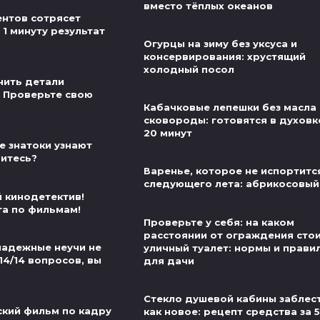
вместо тёплых океанов
нтов сотрясет
 1 минуту результат
Огурцы на зиму без уксуса и
консервирования: хрустящий
холодный посол
нить детали
 Проверьте свою
Кабачковые лепешки без масла 
сковороды: готовятся в духовк
20 минут
е знатоки узнают
витесь?
Варенье, которое не испортитс
следующего лета: абрикосовый
й кинодетектив!
та по фильмам!
Проверьте у себя: на каком
расстоянии от ограждения сто
надежные неучи не
уличный туалет: нормы и прави
14/14 вопросов, вы
для дачи
Стекло душевой кабины заблес
ский фильм по кадру
как новое: рецепт средства за 5