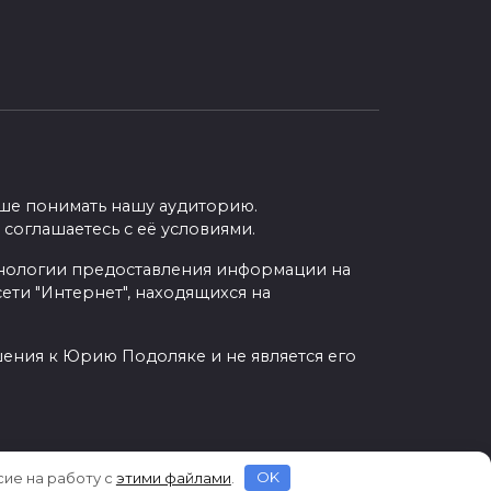
учше понимать нашу аудиторию.
 соглашаетесь с её условиями.
нологии предоставления информации на
ети "Интернет", находящихся на
шения к Юрию Подоляке и не является его
сие на работу с
этими файлами
.
OK