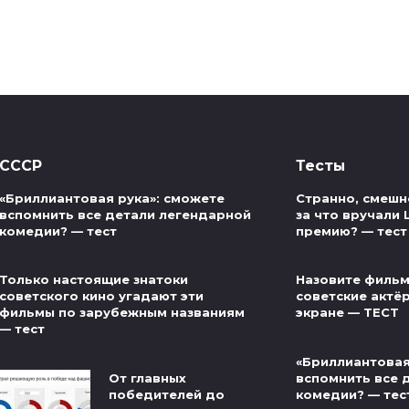
СССР
Тесты
«Бриллиантовая рука»: сможете
Странно, смешно
вспомнить все детали легендарной
за что вручали
комедии? — тест
премию? — тест
Только настоящие знатоки
Назовите фильм
советского кино угадают эти
советские актё
фильмы по зарубежным названиям
экране — ТЕСТ
— тест
«Бриллиантовая
От главных
вспомнить все 
победителей до
комедии? — тес