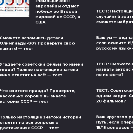
«помощников»:
европейцы отдают
ТЕСТ: Настоящи
победу во Второй
случайный зрит
мировой не СССР, а
сможете набра
США
Ваш ум — редча
Сможете вспомнить детали
если осилите 15
Олимпиады-80? Проверьте свою
русскому языку
память! — тест
ТЕСТ: Сможете 
Угадаете советский фильм по имени
назвать актрис 
героя? Только настоящие знатоки
по их фото?
кино ответят на всё! — тест
ТЕСТ: Советски
Что из этого правда? Проверьте,
одном кадре. С
насколько хорошо вы знаете
20 фильмов?
историю СССР — тест
Ваш кругозор р
Только настоящие знатоки истории
Путь, если опер
ответят на все вопросы о
15/15 вопросов 
достижениях СССР — тест