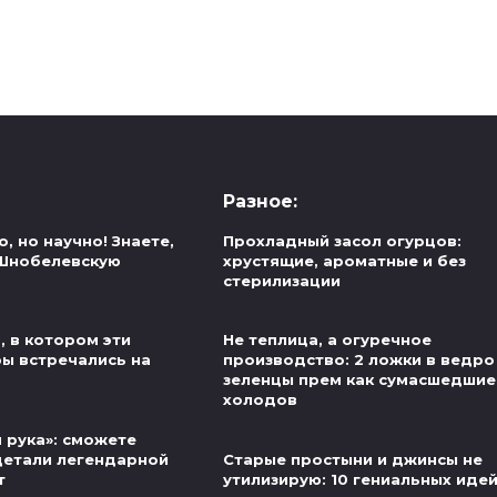
Разное:
, но научно! Знаете,
Прохладный засол огурцов:
 Шнобелевскую
хрустящие, ароматные и без
стерилизации
, в котором эти
Не теплица, а огуречное
ры встречались на
производство: 2 ложки в ведро
зеленцы прем как сумасшедшие
холодов
 рука»: сможете
детали легендарной
Старые простыни и джинсы не
т
утилизирую: 10 гениальных иде