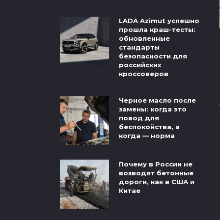
LADA Azimut успешно
прошла краш-тесты:
обновленные
стандарты
безопасности для
российских
кроссоверов
Черное масло после
замены: когда это
повод для
беспокойства, а
когда — норма
Почему в России не
возводят бетонные
дороги, как в США и
Китае