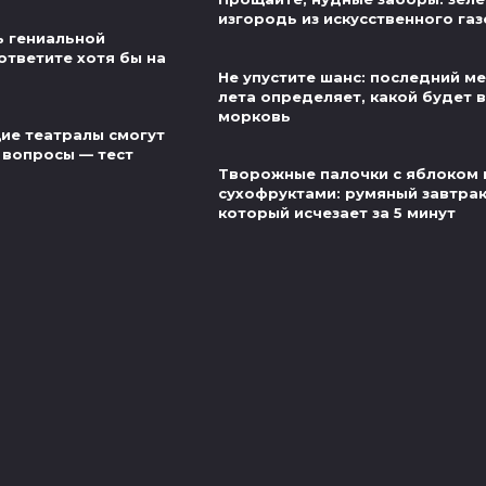
изгородь из искусственного га
ь гениальной
ответите хотя бы на
Не упустите шанс: последний м
лета определяет, какой будет 
морковь
ие театралы смогут
 вопросы — тест
Творожные палочки с яблоком 
сухофруктами: румяный завтрак
который исчезает за 5 минут