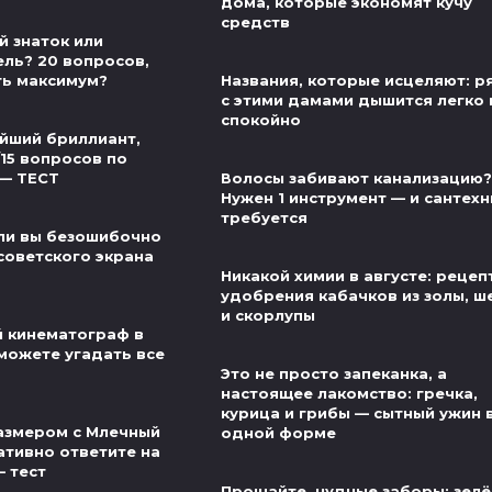
дома, которые экономят кучу
средств
й знаток или
ель? 20 вопросов,
ть максимум?
Названия, которые исцеляют: 
с этими дамами дышится легко 
спокойно
йший бриллиант,
/15 вопросов по
 — ТЕСТ
Волосы забивают канализацию?
Нужен 1 инструмент — и сантехн
требуется
ли вы безошибочно
советского экрана
Никакой химии в августе: рецеп
удобрения кабачков из золы, ш
и скорлупы
й кинематограф в
можете угадать все
Это не просто запеканка, а
настоящее лакомство: гречка,
курица и грибы — сытный ужин 
азмером с Млечный
одной форме
ативно ответите на
— тест
Прощайте, нудные заборы: зел