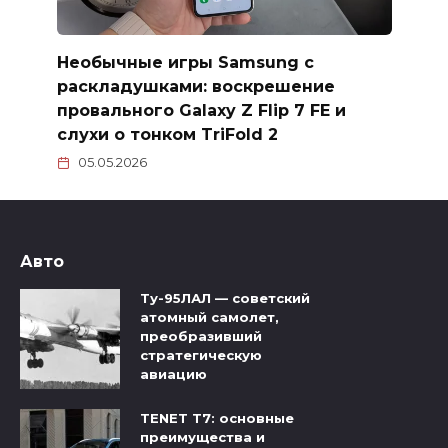
Необычные игры Samsung с
раскладушками: воскрешение
провального Galaxy Z Flip 7 FE и
слухи о тонком TriFold 2
05.05.2026
Авто
Ту-95ЛАЛ — советский
атомный самолет,
преобразивший
стратегическую
авиацию
TENET T7: основные
преимущества и