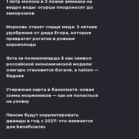
1 литр молока и 2 ложки аммиака на
ведро воды: огурцы плодоносят до
заморозков
Морковь станет слаще меда: 3 летние
удобрения от деда Егора, которые
превратят рогатки в ровные
корнеплоды
Яхта за полмиллиарда $ как символ
российской экономической модели:
олигарх становится богаче, а nation —
беднее
Утерянная карта в банкомате: новая
схема мошенников — как не попасться
на уловку
Пенсии будут корректировать
дважды в год с 2027: что изменится
для beneficiaries