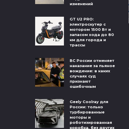
изменений
GT U2 PRO:
электроскутер с
мотором 1500 Вт и
запасом хода до 80
км для города и
трассы
ВС России отменяет
наказание за пьяное
вождение: в каких
случаях суд
признают
ошибочным
Geely Coolray для
России: только
турбированные
моторы и
роботизированная
коробка, без других