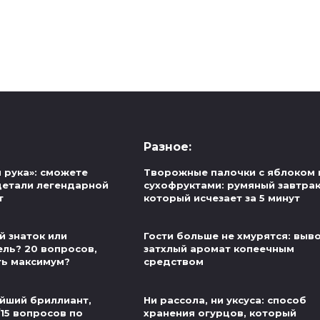
Разное:
 рука»: сможете
Творожные палочки с яблоком 
детали легендарной
сухофруктами: румяный завтрак
т
который исчезает за 5 минут
й знаток или
Гости больше не хмурятся: выв
ель? 20 вопросов,
затхлый аромат копеечным
ть максимум?
средством
йший бриллиант,
Ни рассола, ни уксуса: способ
/15 вопросов по
хранения огурцов, который