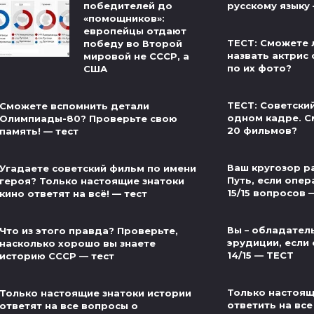
победителей до
русскому языку
«помощников»:
европейцы отдают
ТЕСТ: Сможете 
победу во Второй
назвать актрис 
мировой не СССР, а
по их фото?
США
ТЕСТ: Советски
Сможете вспомнить детали
одном кадре. С
Олимпиады-80? Проверьте свою
20 фильмов?
память! — тест
Ваш кругозор р
Угадаете советский фильм по имени
Путь, если опер
героя? Только настоящие знатоки
15/15 вопросов 
кино ответят на всё! — тест
Вы – обладател
Что из этого правда? Проверьте,
эрудиции, если 
насколько хорошо вы знаете
14/15 — ТЕСТ
историю СССР — тест
Только настоящ
Только настоящие знатоки истории
ответить на все
ответят на все вопросы о