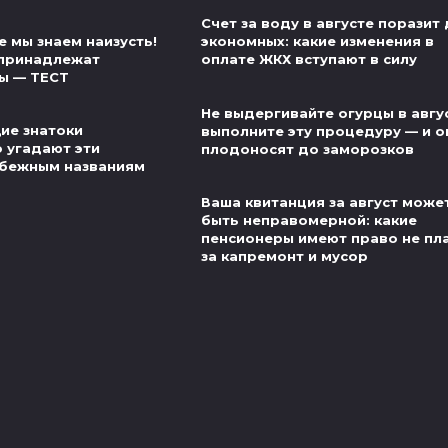
Счет за воду в августе поразит
 мы знаем наизусть!
экономных: какие изменения в
 принадлежат
оплате ЖКХ вступают в силу
ы — ТЕСТ
Не выдергивайте огурцы в авгу
ие знатоки
выполните эту процедуру — и о
о угадают эти
плодоносят до заморозков
убежным названиям
Ваша квитанция за август може
быть неправомерной: какие
пенсионеры имеют право не пл
за капремонт и мусор