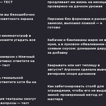
 — ТЕСТ
продлевает им жизнь на месяц
проверено на дачном урожае
ли вы безошибочно
советского экрана
Пирожки без формовки и раскат
замесил, выложил ложкой — и
готово
й кинематограф в
можете угадать все
Кабачки и баклажаны жарю не 
муке, а в луковом обваливании 
соевым соусом: домашние деру
за добавку
азмером с Млечный
ативно ответите на
— тест
Закрывать или нет теплицу в
августе? Агроном сделала выво
вечернем споре дачников
ь гениальной
ответите хотя бы на
Как забетонировать столб для
ограждения, чтобы его не выд
зимой: проверенный метод от
ие театралы смогут
мастера
 вопросы — тест