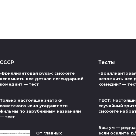
СССР
Тесты
«Бриллиантовая рука»: сможете
«Бриллиантовая
вспомнить все детали легендарной
вспомнить все 
комедии? — тест
комедии? — тес
Только настоящие знатоки
ТЕСТ: Настоящи
советского кино угадают эти
случайный зрит
фильмы по зарубежным названиям
сможете набра
— тест
Ваш ум — редча
От главных
если осилите 15