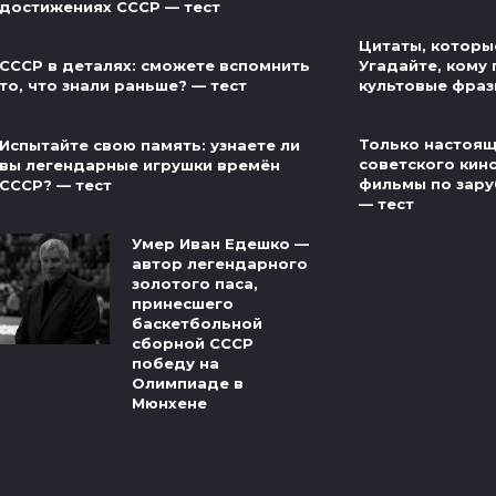
достижениях СССР — тест
Цитаты, которые
Угадайте, кому
СССР в деталях: сможете вспомнить
культовые фраз
то, что знали раньше? — тест
Только настоящ
Испытайте свою память: узнаете ли
советского кин
вы легендарные игрушки времён
фильмы по зар
СССР? — тест
— тест
Умер Иван Едешко —
автор легендарного
золотого паса,
принесшего
баскетбольной
сборной СССР
победу на
Олимпиаде в
Мюнхене