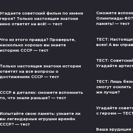
Сможете вспом
Угадаете советский фильм по имени
Олимпиады-80?
героя? Только настоящие знатоки
память! — тест
кино ответят на всё! — тест
ТЕСТ: Настоящи
Что из этого правда? Проверьте,
всех! А вы спра
насколько хорошо вы знаете
историю СССР — тест
ТЕСТ: Советски
Угадайте артис
Только настоящие знатоки истории
ответят на все вопросы о
достижениях СССР — тест
ТЕСТ: Лишь без
смогут осилить 
же лучше?
СССР в деталях: сможете вспомнить
то, что знали раньше? — тест
Угадайте совет
с героем — ТЕС
Испытайте свою память: узнаете ли
вы легендарные игрушки времён
СССР? — тест
Ваша эрудиция 