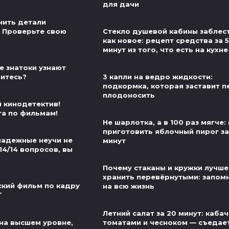
для дачи
нить детали
 Проверьте свою
Стекло душевой кабины заблес
как новое: рецепт средства за 5
минут из того, что есть на кухне
е знатоки узнают
витесь?
3 капли на ведро жидкости:
подкормка, которая заставит п
плодоносить
й кинодетектив!
та по фильмам!
Не шарлотка, а в 100 раз мягче: 
приготовить яблочный пирог за
надежные неучи не
минут
14/14 вопросов, вы
Почему стаканы и кружки лучше
хранить перевёрнутыми: запом
ский фильм по кадру
на всю жизнь
Т
Летний салат за 20 минут: кабач
на высшем уровне,
томатами и чесноком — съедае