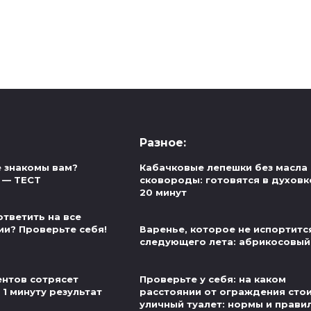
Разное:
 знакомы вам?
Кабачковые лепешки без масла 
 — ТЕСТ
сковороды: готовятся в духовк
20 минут
ответить на все
ии? Проверьте себя!
Варенье, которое не испортитс
следующего лета: абрикосовый
нтов сотрясет
Проверьте у себя: на каком
 1 минуту результат
расстоянии от ограждения сто
уличный туалет: нормы и прави