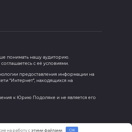
учше понимать нашу аудиторию.
 соглашаетесь с её условиями.
нологии предоставления информации на
ети "Интернет", находящихся на
шения к Юрию Подоляке и не является его
сие на работу с
этими файлами
.
OK