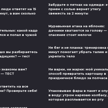
Забудьте о пятнах на одежде: э
 люди ответят на 15
прием с солью вернет утюгу
инут, а вам сколько
свежесть за 2 минуты
Муравьиная атака на яблонях:
тельных: какой кадр
дачники хватаются за голову — 
лся и попал в чужой
спасение стоит мелочи
Не бег и не планка: тренировка 
шо вы разбираетесь
минут помогает убрать талию и
адициях? — тест
укрепить тело
 знакомы вам?
Ни варки, ни жарки: мой уникал
 — ТЕСТ
способ превратить картошку в
праздничное блюдо за полчаса
ответить на все
ии? Проверьте себя!
Упаковываю фарш в пакет и оп
в воду: утром нарезаю колбасу,
которая расплывается во рту
нтов сотрясет