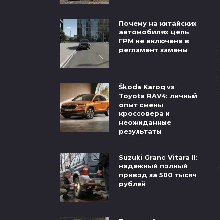
Почему на китайских
автомобилях цепь
ГРМ не включена в
регламент замены
Škoda Karoq vs
Toyota RAV4: личный
опыт смены
кроссовера и
неожиданные
результаты
Suzuki Grand Vitara II:
надежный полный
привод за 500 тысяч
рублей