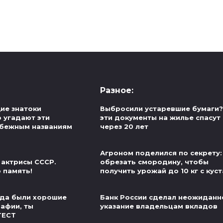
Разное:
ие знатоки
Выбросили устаревшие бумаги?
о угадают эти
эти документы на жилье спасут
убежным названиям
через 20 лет
Агроном поделился по секрету:
 актрисы СССР.
обрезать смородину, чтобы
 память!
получить урожай до 10 кг с куст
егда были хорошие
Банк России сделал неожиданн
рафии, ты
указание владельцам вкладов
ТЕСТ