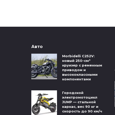
Авто
Morbidelli C252V:
новый 250-см³
круизер с ременным
приводом и
высококлассными
компонентами
Городской
электромотоцикл
JUMP — стальной
каркас, вес 90 кг и
скорость до 90 км/ч