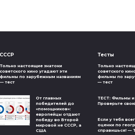
СССР
Тесты
Только настоящие знатоки
Только настоящ
советского кино угадают эти
советского кин
фильмы по зарубежным названиям
фильмы по зар
— тест
— тест
От главных
ТЕСТ: Фильмы и
победителей до
Проверьте свою
«помощников»:
европейцы отдают
Если у тебя вс
победу во Второй
оценки по геог
мировой не СССР, а
справишься! — 
США