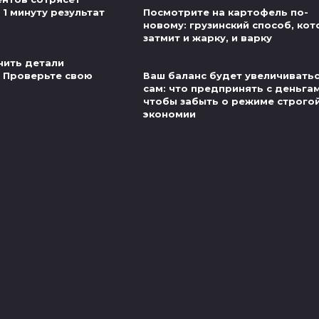
 1 минуту результат
Посмотрите на картофель по-
новому: грузинский способ, ко
затмит и жарку, и варку
нить детали
 Проверьте свою
Ваш баланс будет увеличивать
сам: что предпринять с деньгам
чтобы забыть о режиме строго
экономии