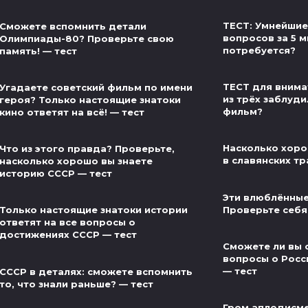
ТЕСТ: Умнейшие
Сможете вспомнить детали
вопросов за 5 м
Олимпиады-80? Проверьте свою
потребуется?
память! — тест
ТЕСТ для внима
Угадаете советский фильм по имени
из трёх заблуди
героя? Только настоящие знатоки
фильм?
кино ответят на всё! — тест
Насколько хоро
Что из этого правда? Проверьте,
в славянских тр
насколько хорошо вы знаете
историю СССР — тест
Эти влюблённые
Проверьте себя
Только настоящие знатоки истории
ответят на все вопросы о
достижениях СССР — тест
Сможете ли вы 
вопросы о Росс
— тест
СССР в деталях: сможете вспомнить
то, что знали раньше? — тест
Гром аплодисме