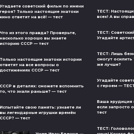
Угадаете советский фильм по имени
ТЕСТ: Настоящи
героя? Только настоящие знатоки
всех! А вы спра
кино ответят на всё! — тест
ТЕСТ: Советски
Что из этого правда? Проверьте,
Угадайте артис
насколько хорошо вы знаете
историю СССР — тест
ТЕСТ: Лишь без
смогут осилить 
Только настоящие знатоки истории
же лучше?
ответят на все вопросы о
достижениях СССР — тест
Угадайте совет
с героем — ТЕС
СССР в деталях: сможете вспомнить
то, что знали раньше? — тест
Ваша эрудиция 
если запросто от
Испытайте свою память: узнаете ли
тест
вы легендарные игрушки времён
СССР? — тест
ТЕСТ: Головоло
кино! Какого фи
Умер Иван Едешко —