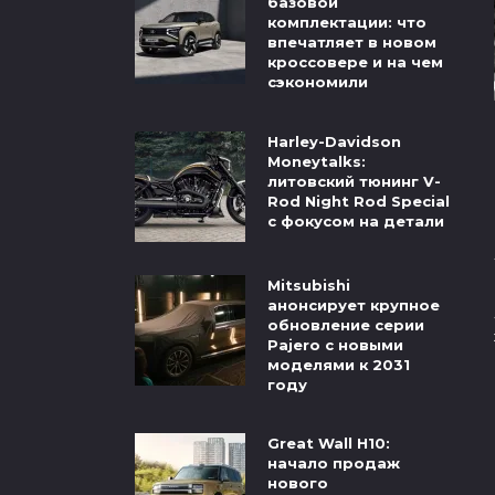
базовой
комплектации: что
впечатляет в новом
кроссовере и на чем
сэкономили
Harley-Davidson
Moneytalks:
литовский тюнинг V-
Rod Night Rod Special
с фокусом на детали
Mitsubishi
анонсирует крупное
обновление серии
Pajero с новыми
моделями к 2031
году
Great Wall H10:
начало продаж
нового