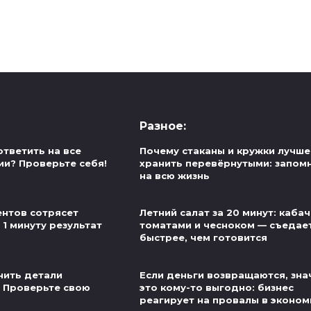
Разное:
ответить на все
Почему стаканы и кружки лучше
ии? Проверьте себя!
хранить перевёрнутыми: запом
на всю жизнь
нтов сотрясет
Летний салат за 20 минут: кабач
 1 минуту результат
томатами и чесноком — съедае
быстрее, чем готовится
нить детали
Если деньги возвращаются, зна
 Проверьте свою
это кому-то выгодно: бизнес
реагирует на провалы в эконом