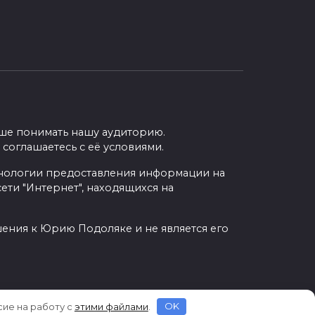
учше понимать нашу аудиторию.
 соглашаетесь с её условиями.
нологии предоставления информации на
ети "Интернет", находящихся на
шения к Юрию Подоляке и не является его
сие на работу с
этими файлами
.
OK