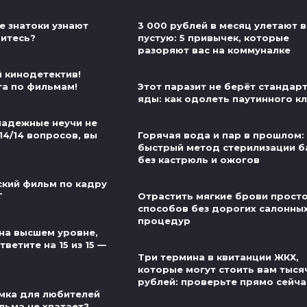
е знатоки узнают
3 000 рублей в месяц улетают в
витесь?
пустую: 5 привычек, которые
разоряют вас на коммуналке
й кинодетектив!
та по фильмам!
Этот паразит не берёт стандар
яды: как одолеть паутинного к
надежные неучи не
14/14 вопросов, вы
Горячая вода и пар в прошлом:
быстрый метод стерилизации б
без кастрюль и ожогов
ский фильм по кадру
Т
Отрастить мягкие брови просто
способов без дорогих салонны
процедур
на высшем уровне,
ветите на 15 из 15 —
Три термина в квитанции ЖКХ,
которые могут стоить вам тыся
рублей: проверьте прямо сейча
мка для любителей
льма не хватает?