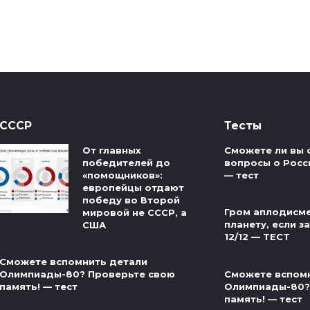
СССР
Тесты
От главных
Сможете ли вы 
победителей до
вопросы о Росс
«помощников»:
— тест
европейцы отдают
победу во Второй
Гром аплодисме
мировой не СССР, а
планету, если за
США
12/12 — ТЕСТ
Сможете вспомнить детали
Сможете вспом
Олимпиады-80? Проверьте свою
Олимпиады-80?
память! — тест
память! — тест