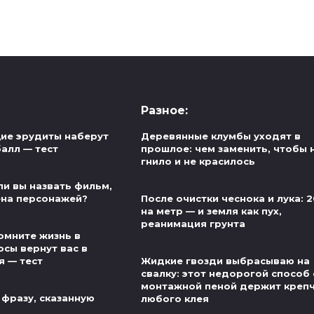
Разное:
ие эрудиты наберут
Деревянные клумбы уходят в
алл — тест
прошлое: чем заменить, чтобы 
гнило и не красилось
ли вы назвать фильм,
ена персонажей?
После очистки чеснока и лука: 2
на метр — и земля как пух,
реанимация грунта
омните жизнь в
осы вернут вас в
я — тест
Жидкие гвозди выбрасываю на
свалку: этот недорогой способ 
монтажной пеной держит креп
 фразу, сказанную
любого клея