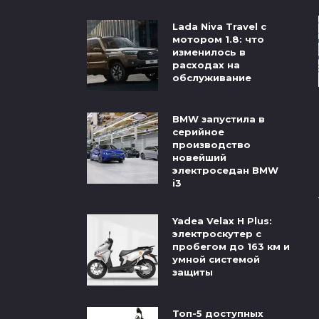
Lada Niva Travel с
мотором 1.8: что
изменилось в
расходах на
обслуживание
BMW запустила в
серийное
производство
новейший
электроседан BMW
i3
Yadea Velax H Plus:
электроскутер с
пробегом до 163 км и
умной системой
защиты
Топ-5 доступных