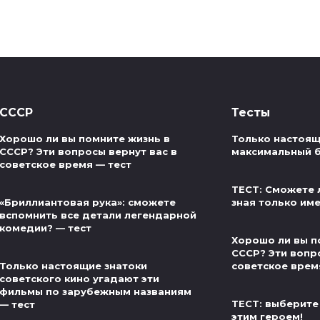
СССР
Тесты
Хорошо ли вы помните жизнь в
Только настоящ
СССР? Эти вопросы вернут вас в
максимальный б
советское время — тест
ТЕСТ: Сможете 
«Бриллиантовая рука»: сможете
зная только им
вспомнить все детали легендарной
комедии? — тест
Хорошо ли вы п
СССР? Эти вопр
Только настоящие знатоки
советское врем
советского кино угадают эти
фильмы по зарубежным названиям
ТЕСТ: выберите
— тест
этим героем!