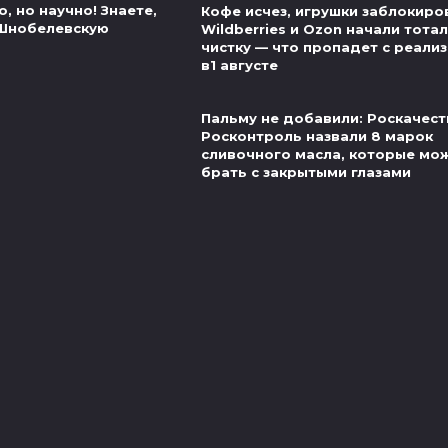
, но научно! Знаете,
Кофе исчез, игрушки заблокиро
 Шнобелевскую
Wildberries и Ozon начали тота
чистку — что пропадет с реали
в1 августе
Пальму не добавили: Роскачест
Росконтроль назвали 8 марок
сливочного масла, которые мо
брать с закрытыми глазами