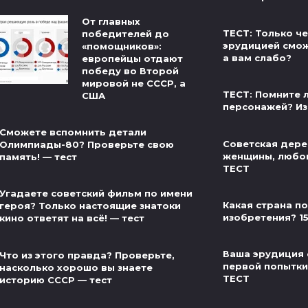
От главных
ТЕСТ: Только ч
победителей до
эрудицией сможе
«помощников»:
а вам слабо?
европейцы отдают
победу во Второй
мировой не СССР, а
ТЕСТ: Помните л
США
персонажей? Из
Сможете вспомнить детали
Советская дере
Олимпиады-80? Проверьте свою
женщины, любов
память! — тест
ТЕСТ
Угадаете советский фильм по имени
Какая страна п
героя? Только настоящие знатоки
изобретения? 1
кино ответят на всё! — тест
Ваша эрудиция 
Что из этого правда? Проверьте,
первой попытки 
насколько хорошо вы знаете
ТЕСТ
историю СССР — тест