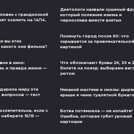
Диетологи назвали сушеный фру
еловек с грандиозной
который полезнее изюма и
т осилить на 14/14,
чернослива вместе взятых
Покинуть город после 60: что
и вы этих
скрывается за привлекательно
 какого они фильма?
картиной
вня в кино:
Что обозначают буквы 2К, 3Э и 
ь и правда жизни —
билете на поезд: выбираем ваг
уютом
одарила миру эти
Никакой мастики и смолы: дыр
5 вопросов — тест
крыши я чиню туалетной бумаг
ослепительна, если с
Ботва потемнела — не копайте!
наберете 15/15 —
Ошибка, которая губит урожай
картошки