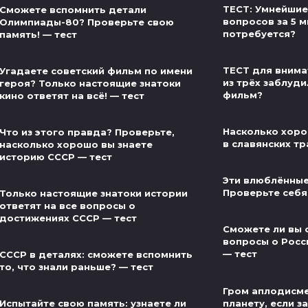
ТЕСТ: Умнейшие
Сможете вспомнить детали
вопросов за 5 м
Олимпиады-80? Проверьте свою
потребуется?
память! — тест
ТЕСТ для внима
Угадаете советский фильм по имени
из трёх заблуди
героя? Только настоящие знатоки
фильм?
кино ответят на всё! — тест
Насколько хоро
Что из этого правда? Проверьте,
в славянских тр
насколько хорошо вы знаете
историю СССР — тест
Эти влюблённые
Проверьте себя
Только настоящие знатоки истории
ответят на все вопросы о
достижениях СССР — тест
Сможете ли вы 
вопросы о Росс
— тест
СССР в деталях: сможете вспомнить
то, что знали раньше? — тест
Гром аплодисме
планету, если за
Испытайте свою память: узнаете ли