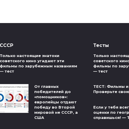
СССР
Тесты
Только настоящие знатоки
Только настоящ
советского кино угадают эти
советского кин
фильмы по зарубежным названиям
фильмы по зар
— тест
— тест
От главных
ТЕСТ: Фильмы и
победителей до
Проверьте свою
«помощников»:
европейцы отдают
Если у тебя вс
победу во Второй
оценки по геог
мировой не СССР, а
справишься! — 
США