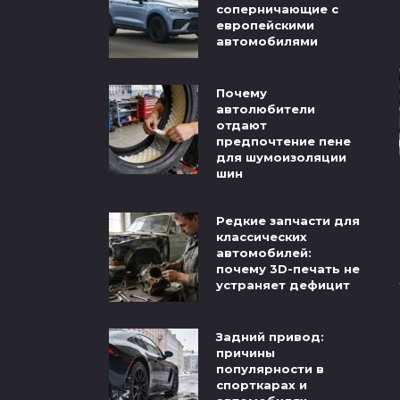
соперничающие с
европейскими
автомобилями
Почему
автолюбители
отдают
предпочтение пене
для шумоизоляции
шин
Редкие запчасти для
классических
автомобилей:
почему 3D-печать не
устраняет дефицит
Задний привод:
причины
популярности в
спорткарах и