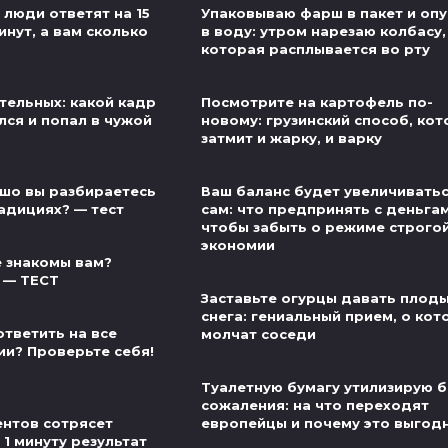
 люди ответят на 15
Упаковываю фарш в пакет и оп
инут, а вам сколько
в воду: утром нарезаю колбасу,
которая расплывается во рту
тельных: какой кадр
Посмотрите на картофель по-
лся и попал в чужой
новому: грузинский способ, ко
затмит и жарку, и варку
шо вы разбираетесь
Ваш баланс будет увеличивать
адициях? — тест
сам: что предпринять с деньгам
чтобы забыть о режиме строго
экономии
 знакомы вам?
 — ТЕСТ
Заставьте огурцы давать плод
снега: гениальный прием, о ко
ответить на все
молчат соседи
ии? Проверьте себя!
Туалетную бумагу утилизирую б
сожаления: на что переходят
нтов сотрясет
европейцы и почему это выгод
 1 минуту результат