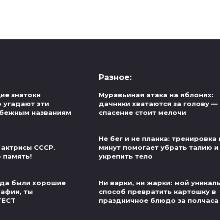
Разное:
ие знатоки
Муравьиная атака на яблонях:
о угадают эти
дачники хватаются за голову — 
убежным названиям
спасение стоит мелочи
Не бег и не планка: тренировка 
 актрисы СССР.
минут помогает убрать талию и
 память!
укрепить тело
егда были хорошие
Ни варки, ни жарки: мой уникал
рафии, ты
способ превратить картошку в
ТЕСТ
праздничное блюдо за полчаса