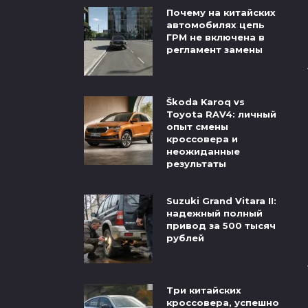
Почему на китайских
автомобилях цепь
ГРМ не включена в
регламент замены
Škoda Karoq vs
Toyota RAV4: личный
опыт смены
кроссовера и
неожиданные
результаты
Suzuki Grand Vitara II:
надежный полный
привод за 500 тысяч
рублей
Три китайских
кроссовера, успешно