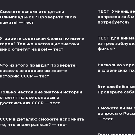
ТЕСТ: Умнейшие
Сможете вспомнить детали
вопросов за 5 м
Олимпиады-80? Проверьте свою
потребуется?
память! — тест
ТЕСТ для внима
Угадаете советский фильм по имени
из трёх заблуди
героя? Только настоящие знатоки
фильм?
кино ответят на всё! — тест
Насколько хоро
Что из этого правда? Проверьте,
в славянских тр
насколько хорошо вы знаете
историю СССР — тест
Эти влюблённые
Проверьте себя
Только настоящие знатоки истории
ответят на все вопросы о
достижениях СССР — тест
Сможете ли вы 
вопросы о Росс
— тест
СССР в деталях: сможете вспомнить
то, что знали раньше? — тест
Гром аплодисме