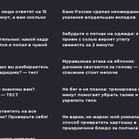
 люди ответят на 15
Банк России сделал неожиданн
инут, а вам сколько
указание владельцам вкладов
Забудьте о пятнах на одежде: э
тельных: какой кадр
прием с солью вернет утюгу
лся и попал в чужой
свежесть за 2 минуты
Муравьиная атака на яблонях:
шо вы разбираетесь
дачники хватаются за голову — 
адициях? — тест
спасение стоит мелочи
 знакомы вам?
Не бег и не планка: тренировка 
 — ТЕСТ
минут помогает убрать талию и
укрепить тело
ответить на все
ии? Проверьте себя!
Ни варки, ни жарки: мой уникал
способ превратить картошку в
праздничное блюдо за полчаса
нтов сотрясет