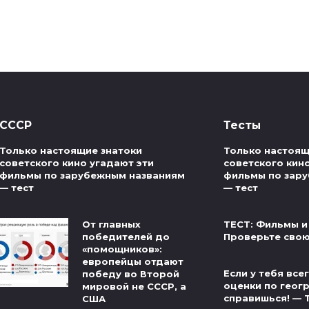
СССР
Тесты
Только настоящие знатоки
Только настоящ
советского кино угадают эти
советского кин
фильмы по зарубежным названиям
фильмы по зар
— тест
— тест
От главных
ТЕСТ: Фильмы и
победителей до
Проверьте свою
«помощников»:
европейцы отдают
Если у тебя вс
победу во Второй
оценки по геог
мировой не СССР, а
справишься! — 
США