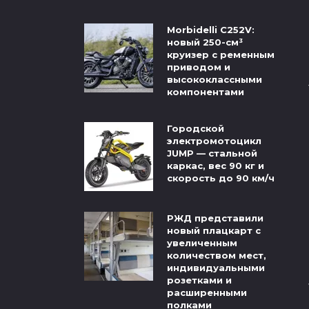
Morbidelli C252V:
новый 250-см³
круизер с ременным
приводом и
высококлассными
компонентами
Городской
электромотоцикл
JUMP — стальной
каркас, вес 90 кг и
скорость до 90 км/ч
РЖД представили
новый плацкарт с
увеличенным
количеством мест,
индивидуальными
розетками и
расширенными
полками