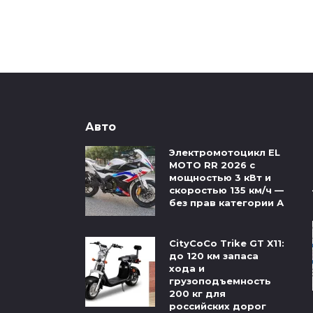
Авто
Электромотоцикл EL
MOTO RR 2026 с
мощностью 3 кВт и
скоростью 135 км/ч —
без прав категории А
CityCoCo Trike GT X11:
до 120 км запаса
хода и
грузоподъемность
200 кг для
российских дорог