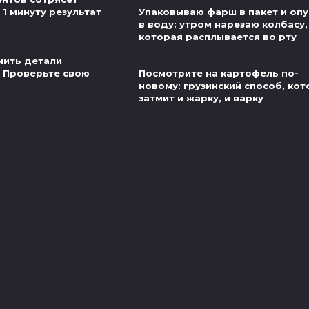
 1 минуту результат
Упаковываю фарш в пакет и оп
в воду: утром нарезаю колбасу,
которая расплывается во рту
нить детали
 Проверьте свою
Посмотрите на картофель по-
новому: грузинский способ, ко
затмит и жарку, и варку