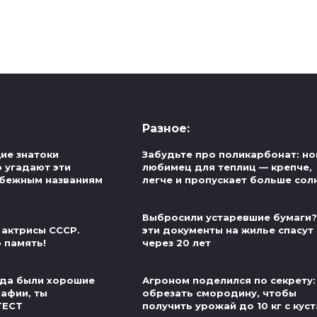
Разное:
ие знатоки
Забудьте про поликарбонат: н
о угадают эти
любимец для теплиц — крепче,
убежным названиям
легче и пропускает больше сол
Выбросили устаревшие бумаги?
 актрисы СССР.
эти документы на жилье спасут
 память!
через 20 лет
егда были хорошие
Агроном поделился по секрету:
рафии, ты
обрезать смородину, чтобы
ТЕСТ
получить урожай до 10 кг с куст