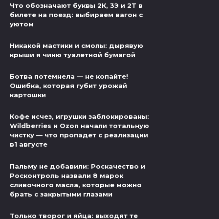
Что обозначают буквы 2К, 3Э и 2Т в
билете на поезд: выбираем вагон с
уютом
Никакой мастики и смолы: дырявую
крыши я чиню туалетной бумагой
Ботва потемнела — не копайте!
Ошибка, которая губит урожай
картошки
Кофе исчез, игрушки заблокированы:
Wildberries и Ozon начали тотальную
чистку — что пропадет с реализации
в1 августе
Пальму не добавили: Роскачество и
Росконтроль назвали 8 марок
сливочного масла, которые можно
брать с закрытыми глазами
Только творог и яйца: выходят те