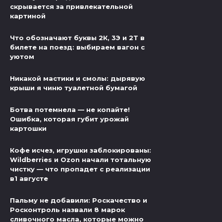
скрывается за привлекательной
картиной
Что обозначают буквы 2К, 3Э и 2Т в
билете на поезд: выбираем вагон с
уютом
Никакой мастики и смолы: дырявую
крыши я чиню туалетной бумагой
Ботва потемнела — не копайте!
Ошибка, которая губит урожай
картошки
Кофе исчез, игрушки заблокированы:
Wildberries и Ozon начали тотальную
чистку — что пропадет с реализации
в1 августе
Пальму не добавили: Роскачество и
Росконтроль назвали 8 марок
сливочного масла, которые можно