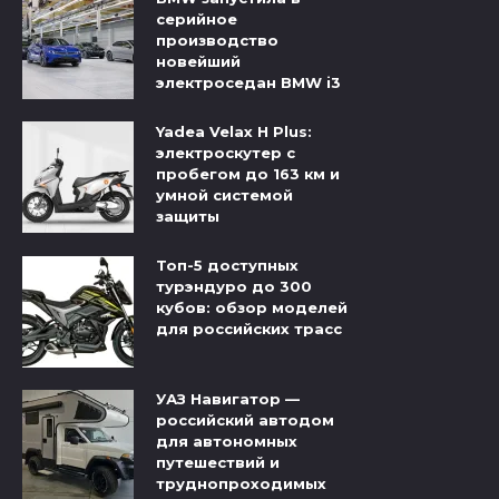
серийное
производство
новейший
электроседан BMW i3
Yadea Velax H Plus:
электроскутер с
пробегом до 163 км и
умной системой
защиты
Топ-5 доступных
турэндуро до 300
кубов: обзор моделей
для российских трасс
УАЗ Навигатор —
российский автодом
для автономных
путешествий и
труднопроходимых