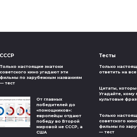
СССР
Тесты
Только настоящие знатоки
Только настоящ
советского кино угадают эти
ответить на все
фильмы по зарубежным названиям
— тест
Цитаты, которые
Угадайте, кому
От главных
культовые фраз
победителей до
«помощников»:
Только настоящ
европейцы отдают
советского кин
победу во Второй
фильмы по зар
мировой не СССР, а
— тест
США