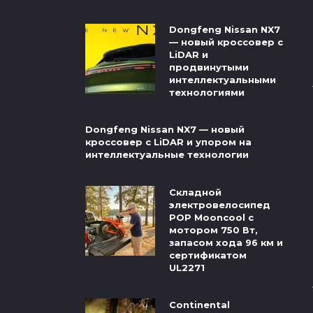
Dongfeng Nissan NX7
— новый кроссовер с
LiDAR и
продвинутыми
интеллектуальными
технологиями
Dongfeng Nissan NX7 — новый
кроссовер с LiDAR и упором на
интеллектуальные технологии
Складной
электровелосипед
POP Mooncool с
мотором 750 Вт,
запасом хода 96 км и
сертификатом
UL2271
Continental