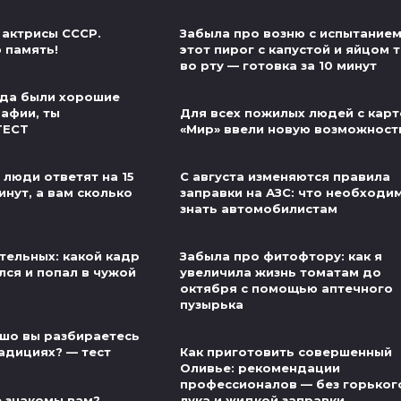
 актрисы СССР.
Забыла про возню с испытанием
 память!
этот пирог с капустой и яйцом 
во рту — готовка за 10 минут
егда были хорошие
рафии, ты
Для всех пожилых людей с карт
ТЕСТ
«Мир» ввели новую возможност
 люди ответят на 15
С августа изменяются правила
инут, а вам сколько
заправки на АЗС: что необходи
знать автомобилистам
тельных: какой кадр
Забыла про фитофтору: как я
лся и попал в чужой
увеличила жизнь томатам до
октября с помощью аптечного
пузырька
шо вы разбираетесь
адициях? — тест
Как приготовить совершенный
Оливье: рекомендации
профессионалов — без горьког
 знакомы вам?
лука и жидкой заправки