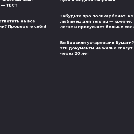
 — ТЕСТ
Забудьте про поликарбонат: н
ответить на все
любимец для теплиц — крепче,
ии? Проверьте себя!
легче и пропускает больше сол
Выбросили устаревшие бумаги?
эти документы на жилье спасут
через 20 лет