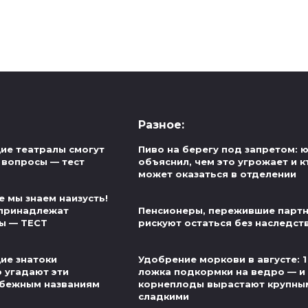
Разное:
ие театралы смогут
Пиво на берегу под запретом: 
 вопросы — тест
объяснил, чем это угрожает и к
может оказаться в отделении
 мы знаем наизусть!
 принадлежат
Пенсионеры, пережившие партн
ы — ТЕСТ
рискуют остаться без наследст
ие знатоки
Удобрение моркови в августе: 1
о угадают эти
ложка подкормки на ведро — и
убежным названиям
корнеплоды вырастают крупны
сладкими