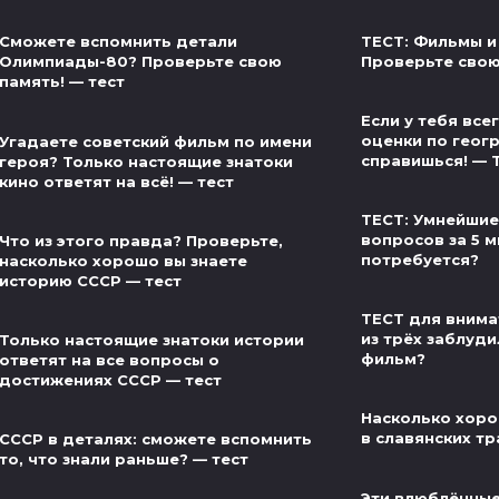
ТЕСТ: Фильмы и
Сможете вспомнить детали
Проверьте свою
Олимпиады-80? Проверьте свою
память! — тест
Если у тебя вс
оценки по геог
Угадаете советский фильм по имени
справишься! — 
героя? Только настоящие знатоки
кино ответят на всё! — тест
ТЕСТ: Умнейшие
вопросов за 5 м
Что из этого правда? Проверьте,
потребуется?
насколько хорошо вы знаете
историю СССР — тест
ТЕСТ для внима
из трёх заблуди
Только настоящие знатоки истории
фильм?
ответят на все вопросы о
достижениях СССР — тест
Насколько хоро
в славянских тр
СССР в деталях: сможете вспомнить
то, что знали раньше? — тест
Эти влюблённые