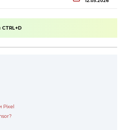
12.05.2026
и
CTRL+D
 Pixel
nsor?