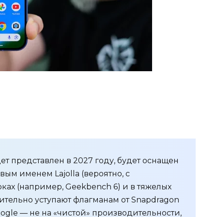
дет представлен в 2027 году, будет оснащен
ым именем Lajolla (вероятно, с
рках (например, Geekbench 6) и в тяжелых
ительно уступают флагманам от Snapdragon
oogle — не на «чистой» производительности,