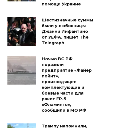
помощи Украине
Шестизначные суммы
были у любовницы
Джанни Инфантино
от УЕФА, пишет The
Telegraph
Ночью ВС РФ
поразили
предприятие «Файер
пойнт»,
производящее
комплектующие и
боевые части для
ракет FP-5
«Фламинго»,
сообщили в МО РФ
Трампу напомнили,