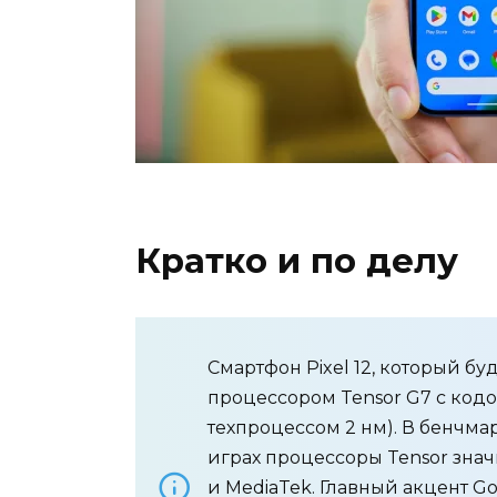
Кратко и по делу
Смартфон Pixel 12, который бу
процессором Tensor G7 с кодов
техпроцессом 2 нм). В бенчма
играх процессоры Tensor знач
и MediaTek. Главный акцент G