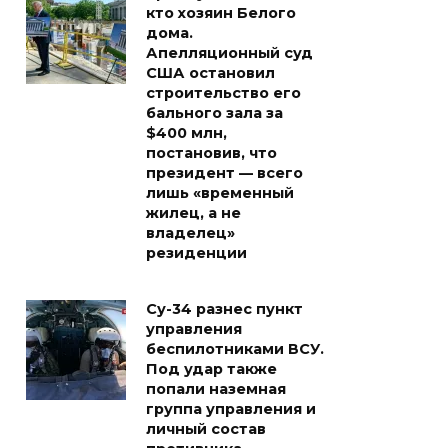
кто хозяин Белого
дома.
Апелляционный суд
США остановил
строительство его
бального зала за
$400 млн,
постановив, что
президент — всего
лишь «временный
жилец, а не
владелец»
резиденции
Су-34 разнес пункт
управления
беспилотниками ВСУ.
Под удар также
попали наземная
группа управления и
личный состав