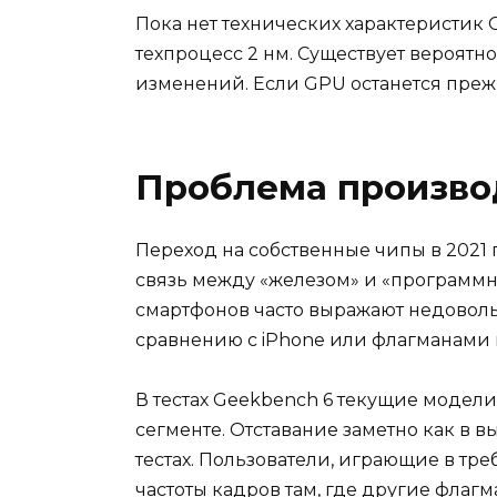
Пока нет технических характеристик G
техпроцесс 2 нм. Существует вероятно
изменений. Если GPU останется прежн
Проблема производ
Переход на собственные чипы в 2021 
связь между «железом» и «программ
смартфонов часто выражают недоволь
сравнению с iPhone или флагманами н
В тестах Geekbench 6 текущие модели
сегменте. Отставание заметно как в в
тестах. Пользователи, играющие в тр
частоты кадров там, где другие флагм