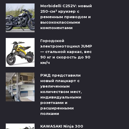
Morbidelli C252V: новый
250-см³ круизер с
ременным приводом и
высококлассными
компонентами
Городской
электромотоцикл JUMP
— стальной каркас, вес
90 кг и скорость до 90
км/ч
РЖД представили
новый плацкарт с
увеличенным
количеством мест,
индивидуальными
розетками и
расширенными
полками
KAWASAKI Ninja 300