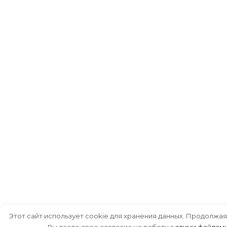
Этот сайт использует cookie для хранения данных. Продолжая
Вы даете свое согласие на работу с
этими файлам