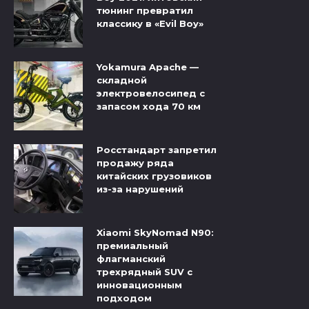
тюнинг превратил
классику в «Evil Boy»
Yokamura Apache —
складной
электровелосипед с
запасом хода 70 км
Росстандарт запретил
продажу ряда
китайских грузовиков
из-за нарушений
Xiaomi SkyNomad N90:
премиальный
флагманский
трехрядный SUV с
инновационным
подходом