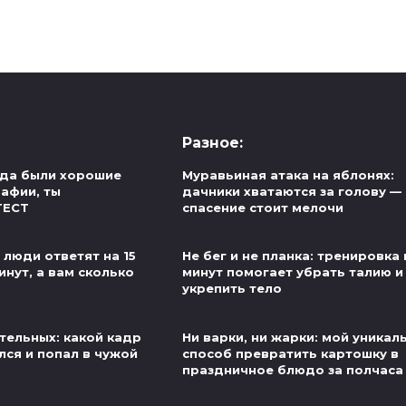
Разное:
егда были хорошие
Муравьиная атака на яблонях:
рафии, ты
дачники хватаются за голову — 
ТЕСТ
спасение стоит мелочи
 люди ответят на 15
Не бег и не планка: тренировка 
инут, а вам сколько
минут помогает убрать талию и
укрепить тело
тельных: какой кадр
Ни варки, ни жарки: мой уникал
лся и попал в чужой
способ превратить картошку в
праздничное блюдо за полчаса