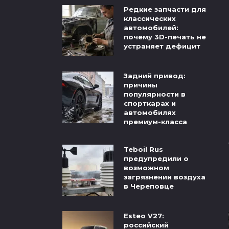
Редкие запчасти для
классических
автомобилей:
почему 3D-печать не
устраняет дефицит
Задний привод:
причины
популярности в
спорткарах и
автомобилях
премиум-класса
Teboil Rus
предупредили о
возможном
загрязнении воздуха
в Череповце
Esteo V27:
российский