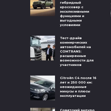
гибридный
кроссовер с
эксклюзивными
функциями и
выгодными
условиями
Тест-драйв
коммерческих
автомобилей на
COMTRANS:
расширенные
возможности для
участников
Citroёn C4 после 16
лет и 250 000 км:
неожиданные
минусы и плюсы
эксплуатации
Советский эндуро