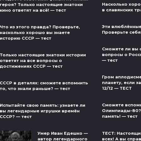
Насколько хоро
героя? Только настоящие знатоки
в славянских тр
кино ответят на всё! — тест
Эти влюблённые
Что из этого правда? Проверьте,
Проверьте себя
насколько хорошо вы знаете
историю СССР — тест
Сможете ли вы 
вопросы о Росс
Только настоящие знатоки истории
— тест
ответят на все вопросы о
достижениях СССР — тест
Гром аплодисме
планету, если за
СССР в деталях: сможете вспомнить
12/12 — ТЕСТ
то, что знали раньше? — тест
Сможете вспом
Испытайте свою память: узнаете ли
Олимпиады-80?
вы легендарные игрушки времён
память! — тест
СССР? — тест
ТЕСТ: Настоящи
Умер Иван Едешко —
всех! А вы спра
автор легендарного