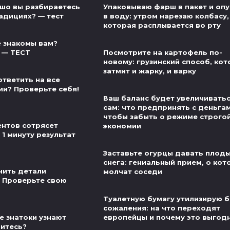
шо вы разбираетесь
Упаковываю фарш в пакет и оп
адициях? — тест
в воду: утром нарезаю колбасу,
которая расплывается во рту
 знакомы вам?
 — ТЕСТ
Посмотрите на картофель по-
новому: грузинский способ, ко
затмит и жарку, и варку
ответить на все
ии? Проверьте себя!
Ваш баланс будет увеличивать
сам: что предпринять с деньгам
чтобы забыть о режиме строго
нтов сотрясет
экономии
 1 минуту результат
Заставьте огурцы давать плод
снега: гениальный прием, о ко
нить детали
молчат соседи
 Проверьте свою
Туалетную бумагу утилизирую б
сожаления: на что переходят
е знатоки узнают
европейцы и почему это выгод
витесь?