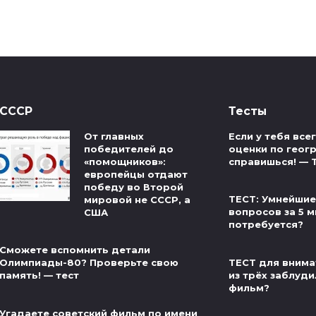
СССР
Тесты
От главных
Если у тебя вс
победителей до
оценки по геог
«помощников»:
справишься! — 
европейцы отдают
победу во Второй
ТЕСТ: Умнейшие
мировой не СССР, а
вопросов за 5 м
США
потребуется?
Сможете вспомнить детали
ТЕСТ для внима
Олимпиады-80? Проверьте свою
из трёх заблуди
память! — тест
фильм?
Угадаете советский фильм по имени