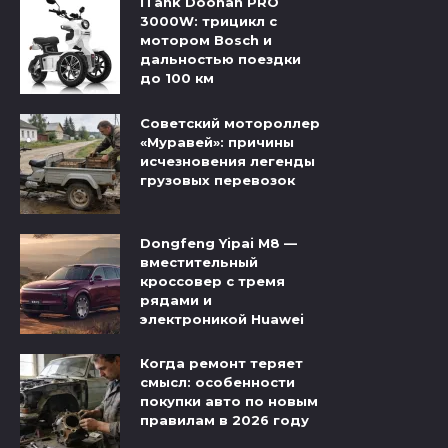
iTank Doohan PRO
3000W: трицикл с
мотором Bosch и
дальностью поездки
до 100 км
Советский мотороллер
«Муравей»: причины
исчезновения легенды
грузовых перевозок
Dongfeng Yipai M8 —
вместительный
кроссовер с тремя
рядами и
электроникой Huawei
Когда ремонт теряет
смысл: особенности
покупки авто по новым
правилам в 2026 году