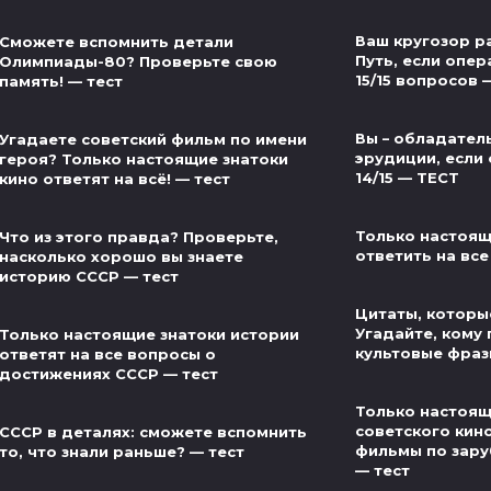
Ваш кругозор р
Сможете вспомнить детали
Путь, если опер
Олимпиады-80? Проверьте свою
15/15 вопросов 
память! — тест
Вы – обладател
Угадаете советский фильм по имени
эрудиции, если 
героя? Только настоящие знатоки
14/15 — ТЕСТ
кино ответят на всё! — тест
Только настоящ
Что из этого правда? Проверьте,
ответить на все
насколько хорошо вы знаете
историю СССР — тест
Цитаты, которые
Угадайте, кому
Только настоящие знатоки истории
культовые фраз
ответят на все вопросы о
достижениях СССР — тест
Только настоящ
советского кин
СССР в деталях: сможете вспомнить
фильмы по зар
то, что знали раньше? — тест
— тест