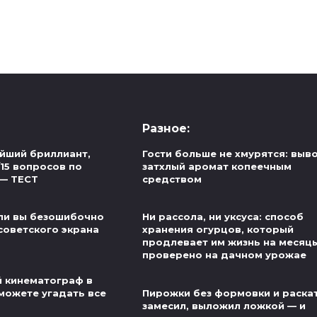
Разное:
йший бриллиант,
Гости больше не хмурятся: выв
/15 вопросов по
затхлый аромат копеечным
 — ТЕСТ
средством
ли вы безошибочно
Ни рассола, ни уксуса: способ
советского экрана
хранения огурцов, который
продлевает им жизнь на месяц
проверено на дачном урожае
й кинематограф в
можете угадать все
Пирожки без формовки и раскат
замесил, выложил ложкой — и