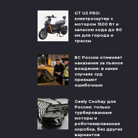
GT U2 PRO:
электроскутер с
мотором 1500 Вт и
запасом хода до 80
км для города и
трассы
ВС России отменяет
наказание за пьяное
вождение: в каких
случаях суд
признают
ошибочным
Geely Coolray для
России: только
турбированные
моторы и
роботизированная
коробка, без других
вариантов