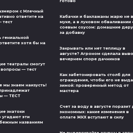
готово
азмером с Млечный
ативно ответите на
Кабачки и баклажаны жарю не 
— тест
муке, а в луковом обваливании 
соевым соусом: домашние деру
за добавку
ь гениальной
ответите хотя бы на
Закрывать или нет теплицу в
августе? Агроном сделала выво
вечернем споре дачников
ие театралы смогут
 вопросы — тест
Как забетонировать столб для
ограждения, чтобы его не выд
 мы знаем наизусть!
зимой: проверенный метод от
 принадлежат
мастера
ы — ТЕСТ
Счет за воду в августе поразит
ие знатоки
экономных: какие изменения в
о угадают эти
оплате ЖКХ вступают в силу
убежным названиям
Не выдергивайте огурцы в авгу