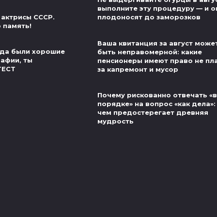
выполните эту процедуру — и о
 актрисы СССР.
плодоносят до заморозков
 память!
Ваша квитанция за август може
егда были хорошие
быть неправомерной: какие
рафии, ты
пенсионеры имеют право не пл
ТЕСТ
за капремонт и мусор
Почему рискованно отвечать «в
порядке» на вопрос «как дела»:
чем предостерегает древняя
мудрость