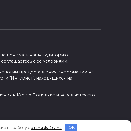
учше понимать нашу аудиторию.
 соглашаетесь с её условиями.
нологии предоставления информации на
ети "Интернет", находящихся на
шения к Юрию Подоляке и не является его
сие на работу с
этими файлами
.
OK