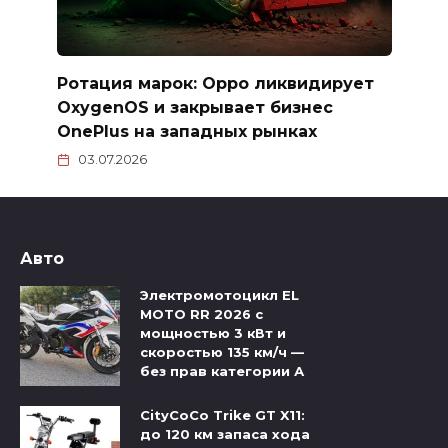
Ротация марок: Oppo ликвидирует
OxygenOS и закрывает бизнес
OnePlus на западных рынках
03.07.2026
Авто
Электромотоцикл EL
MOTO RR 2026 с
мощностью 3 кВт и
скоростью 135 км/ч —
без прав категории А
CityCoCo Trike GT X11:
до 120 км запаса хода