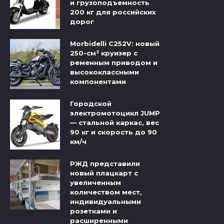
и грузоподъемность
200 кг для российских
дорог
Morbidelli C252V: новый
250-см³ круизер с
ременным приводом и
высококлассными
компонентами
Городской
электромотоцикл JUMP
— стальной каркас, вес
90 кг и скорость до 90
км/ч
РЖД представили
новый плацкарт с
увеличенным
количеством мест,
индивидуальными
розетками и
расширенными