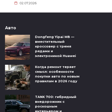
02.07.2026
Авто
Dongfeng Yipai M8 —
вместительный
кроссовер с тремя
рядами и
электроникой Huawei
Когда ремонт теряет
смысл: особенности
покупки авто по новым
правилам в 2026 году
TANK 700: гибридный
внедорожник с
роскошным
интерьером и