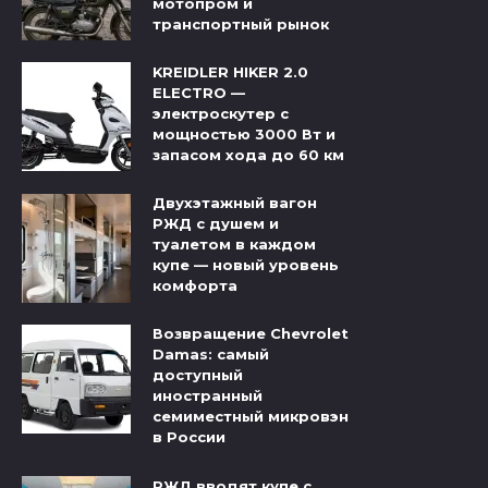
мотопром и
транспортный рынок
KREIDLER HIKER 2.0
ELECTRO —
электроскутер с
мощностью 3000 Вт и
запасом хода до 60 км
Двухэтажный вагон
РЖД с душем и
туалетом в каждом
купе — новый уровень
комфорта
Возвращение Chevrolet
Damas: самый
доступный
иностранный
семиместный микровэн
в России
РЖД вводят купе с