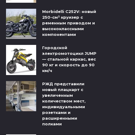
Morbidelli C252V: новый
250-см³ круизер с
ременным приводом и
высококлассными
компонентами
Городской
электромотоцикл JUMP
— стальной каркас, вес
90 кг и скорость до 90
км/ч
РЖД представили
новый плацкарт с
увеличенным
количеством мест,
индивидуальными
розетками и
расширенными
полками