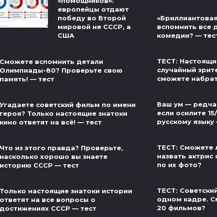
«помощников»:
европейцы отдают
«Бриллиантовая
победу во Второй
вспомнить все 
мировой не СССР, а
комедии? — тес
США
ТЕСТ: Настоящи
Сможете вспомнить детали
случайный зрит
Олимпиады-80? Проверьте свою
сможете набра
память! — тест
Ваш ум — редча
Угадаете советский фильм по имени
если осилите 15
героя? Только настоящие знатоки
русскому языку
кино ответят на всё! — тест
ТЕСТ: Сможете 
Что из этого правда? Проверьте,
назвать актрис 
насколько хорошо вы знаете
по их фото?
историю СССР — тест
ТЕСТ: Советски
Только настоящие знатоки истории
одном кадре. С
ответят на все вопросы о
20 фильмов?
достижениях СССР — тест