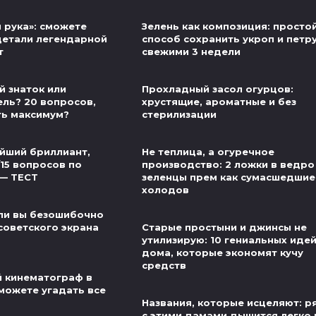
 рука»: сможете
Зелень как композиция: просто
детали легендарной
способ сохранить укроп и петр
т
свежими 3 недели
й знаток или
Прохладный засол огурцов:
ель? 20 вопросов,
хрустящие, ароматные и без
ть максимум?
стерилизации
йший бриллиант,
Не теплица, а огуречное
/15 вопросов по
производство: 2 ложки в ведро
 — ТЕСТ
зеленцы прем как сумасшедшие
холодов
ли вы безошибочно
советского экрана
Старые простыни и джинсы не
утилизирую: 10 гениальных иде
дома, которые экономят кучу
средств
й кинематограф в
можете угадать все
Названия, которые исцеляют: 
с этими дамами дышится легко 