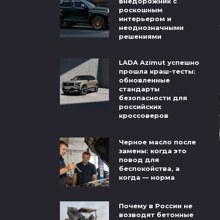
внедорожник с
роскошным
интерьером и
неоднозначными
решениями
LADA Azimut успешно
прошла краш-тесты:
обновленные
стандарты
безопасности для
российских
кроссоверов
Черное масло после
замены: когда это
повод для
беспокойства, а
когда — норма
Почему в России не
возводят бетонные