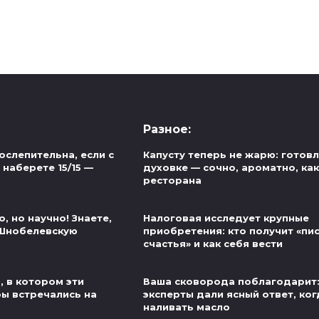
Разное:
ослепительна, если с
Капусту теперь не жарю: готов
наберете 15/15 —
духовке — сочно, ароматно, как
ресторана
, но научно! Знаете,
Налоговая исследует крупные
 Шнобелевскую
приобретения: кто получит «пи
счастья» и как себя вести
, в котором эти
Ваша сковорода поблагодарит
ры встречались на
эксперты дали ясный ответ, ког
наливать масло