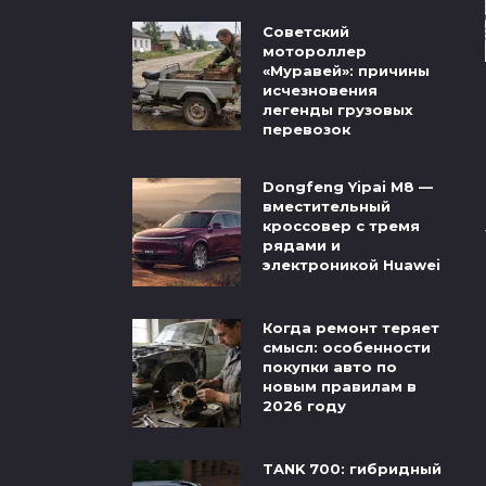
Советский
мотороллер
«Муравей»: причины
исчезновения
легенды грузовых
перевозок
Dongfeng Yipai M8 —
вместительный
кроссовер с тремя
рядами и
электроникой Huawei
Когда ремонт теряет
смысл: особенности
покупки авто по
новым правилам в
2026 году
TANK 700: гибридный