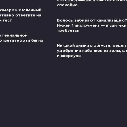
спокойно
азмером с Млечный
ативно ответите на
— тест
Волосы забивают канализацию?
Нужен 1 инструмент — и сантехн
требуется
ь гениальной
ответите хотя бы на
Никакой химии в августе: рецеп
удобрения кабачков из золы, ш
и скорлупы