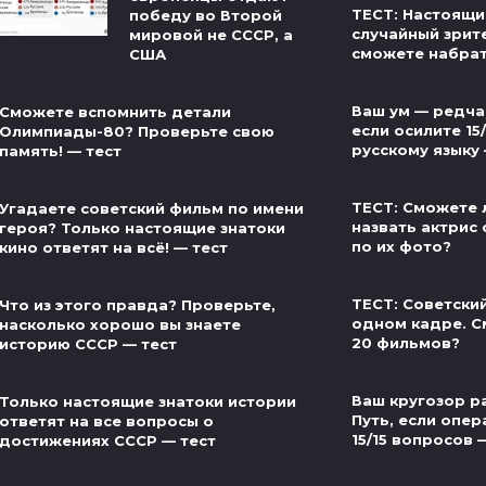
ТЕСТ: Настоящи
победу во Второй
случайный зрит
мировой не СССР, а
сможете набра
США
Ваш ум — редча
Сможете вспомнить детали
если осилите 15
Олимпиады-80? Проверьте свою
русскому языку
память! — тест
ТЕСТ: Сможете 
Угадаете советский фильм по имени
назвать актрис 
героя? Только настоящие знатоки
по их фото?
кино ответят на всё! — тест
ТЕСТ: Советски
Что из этого правда? Проверьте,
одном кадре. С
насколько хорошо вы знаете
20 фильмов?
историю СССР — тест
Ваш кругозор р
Только настоящие знатоки истории
Путь, если опер
ответят на все вопросы о
15/15 вопросов 
достижениях СССР — тест