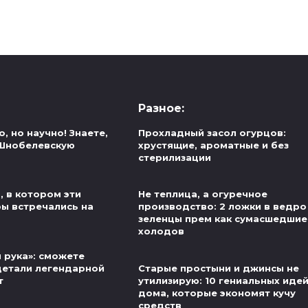
Разное:
, но научно! Знаете,
Прохладный засол огурцов:
 Шнобелевскую
хрустящие, ароматные и без
стерилизации
, в котором эти
Не теплица, а огуречное
ры встречались на
производство: 2 ложки в ведро
зеленцы прем как сумасшедшие
холодов
 рука»: сможете
детали легендарной
Старые простыни и джинсы не
т
утилизирую: 10 гениальных иде
дома, которые экономят кучу
средств