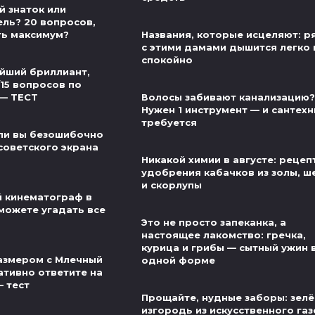
й знаток или
ель? 20 вопросов,
ть максимум?
Названия, которые исцеляют: 
с этими дамами дышится легко 
спокойно
йший бриллиант,
/15 вопросов по
 — ТЕСТ
Волосы забивают канализацию?
Нужен 1 инструмент — и сантехн
требуется
ли вы безошибочно
советского экрана
Никакой химии в августе: рецеп
удобрения кабачков из золы, ш
и скорлупы
й кинематограф в
можете угадать все
Это не просто запеканка, а
настоящее лакомство: гречка,
курица и грибы — сытный ужин 
азмером с Млечный
одной форме
ативно ответите на
— тест
Прощайте, нудные заборы: зел
изгородь из искусственного га