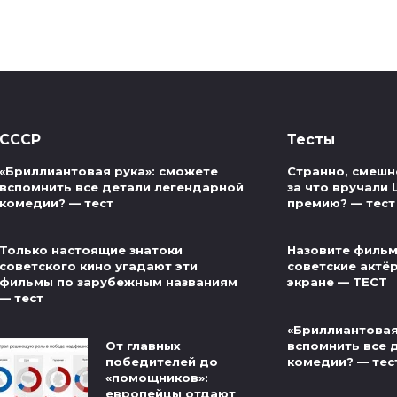
СССР
Тесты
«Бриллиантовая рука»: сможете
Странно, смешно
вспомнить все детали легендарной
за что вручали
комедии? — тест
премию? — тест
Только настоящие знатоки
Назовите фильм
советского кино угадают эти
советские актё
фильмы по зарубежным названиям
экране — ТЕСТ
— тест
«Бриллиантовая
От главных
вспомнить все 
победителей до
комедии? — тес
«помощников»:
европейцы отдают