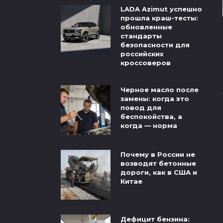
LADA Azimut успешно
прошла краш-тесты:
обновленные
стандарты
безопасности для
российских
кроссоверов
Черное масло после
замены: когда это
повод для
беспокойства, а
когда — норма
Почему в России не
возводят бетонные
дороги, как в США и
Китае
Дефицит бензина: