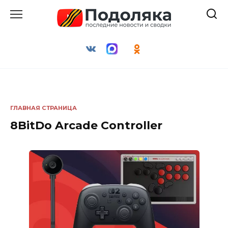
Перейти
к
содержанию
ГЛАВНАЯ СТРАНИЦА
8BitDo Arcade Controller