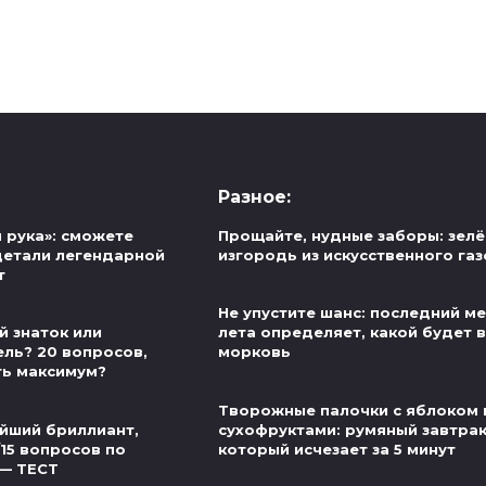
Разное:
 рука»: сможете
Прощайте, нудные заборы: зел
детали легендарной
изгородь из искусственного га
т
Не упустите шанс: последний м
й знаток или
лета определяет, какой будет 
ель? 20 вопросов,
морковь
ть максимум?
Творожные палочки с яблоком 
йший бриллиант,
сухофруктами: румяный завтрак
/15 вопросов по
который исчезает за 5 минут
 — ТЕСТ