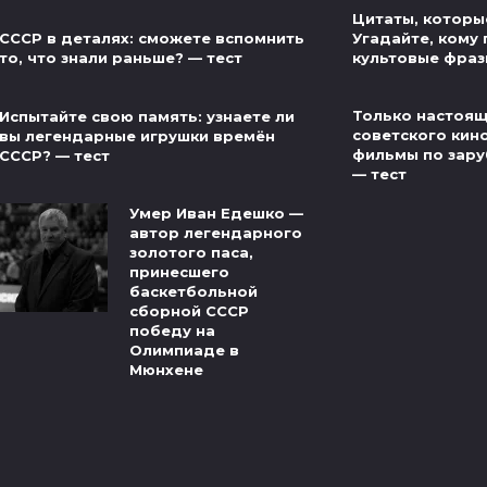
Цитаты, которые
Угадайте, кому
СССР в деталях: сможете вспомнить
культовые фраз
то, что знали раньше? — тест
Только настоящ
Испытайте свою память: узнаете ли
советского кин
вы легендарные игрушки времён
фильмы по зар
СССР? — тест
— тест
Умер Иван Едешко —
автор легендарного
золотого паса,
принесшего
баскетбольной
сборной СССР
победу на
Олимпиаде в
Мюнхене