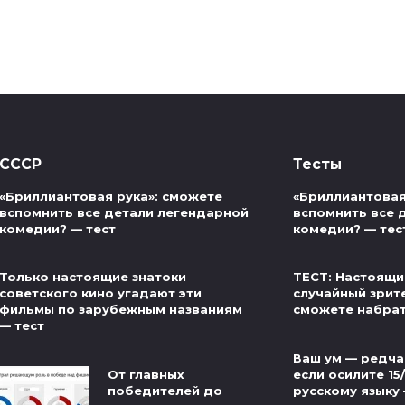
СССР
Тесты
«Бриллиантовая рука»: сможете
«Бриллиантовая
вспомнить все детали легендарной
вспомнить все 
комедии? — тест
комедии? — тес
Только настоящие знатоки
ТЕСТ: Настоящи
советского кино угадают эти
случайный зрит
фильмы по зарубежным названиям
сможете набра
— тест
Ваш ум — редча
От главных
если осилите 15
победителей до
русскому языку