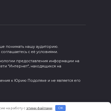
учше понимать нашу аудиторию.
 соглашаетесь с её условиями.
нологии предоставления информации на
ети "Интернет", находящихся на
шения к Юрию Подоляке и не является его
сие на работу с
этими файлами
.
OK