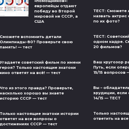
«помощников»:
европейцы отдают
ТЕСТ: Сможете 
победу во Второй
назвать актрис 
мировой не СССР, а
по их фото?
США
ТЕСТ: Советски
Сможете вспомнить детали
одном кадре. С
Олимпиады-80? Проверьте свою
20 фильмов?
память! — тест
Ваш кругозор р
Угадаете советский фильм по имени
Путь, если опер
героя? Только настоящие знатоки
15/15 вопросов 
кино ответят на всё! — тест
Вы – обладател
Что из этого правда? Проверьте,
эрудиции, если 
насколько хорошо вы знаете
14/15 — ТЕСТ
историю СССР — тест
Только настоящ
Только настоящие знатоки истории
ответить на все
ответят на все вопросы о
достижениях СССР — тест