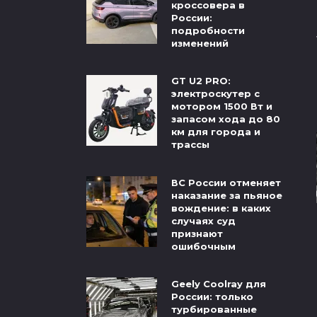
кроссовера в
России:
подробности
изменений
GT U2 PRO:
электроскутер с
мотором 1500 Вт и
запасом хода до 80
км для города и
трассы
ВС России отменяет
наказание за пьяное
вождение: в каких
случаях суд
признают
ошибочным
Geely Coolray для
России: только
турбированные