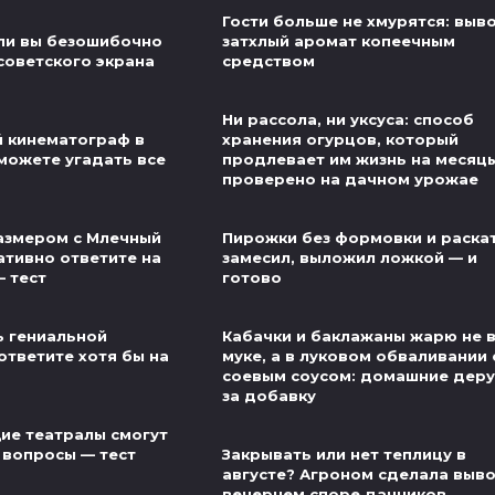
Гости больше не хмурятся: выв
ли вы безошибочно
затхлый аромат копеечным
советского экрана
средством
Ни рассола, ни уксуса: способ
й кинематограф в
хранения огурцов, который
можете угадать все
продлевает им жизнь на месяц
проверено на дачном урожае
азмером с Млечный
Пирожки без формовки и раскат
ативно ответите на
замесил, выложил ложкой — и
— тест
готово
ь гениальной
Кабачки и баклажаны жарю не 
ответите хотя бы на
муке, а в луковом обваливании 
соевым соусом: домашние деру
за добавку
ие театралы смогут
 вопросы — тест
Закрывать или нет теплицу в
августе? Агроном сделала выво
вечернем споре дачников