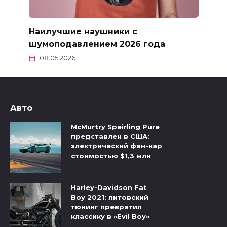
Наилучшие наушники с
шумоподавлением 2026 года
08.05.2026
Авто
McMurtry Speirling Pure
представлен в США:
электрический фан-кар
стоимостью $1,3 млн
Harley-Davidson Fat
Boy 2021: литовский
тюнинг превратил
классику в «Evil Boy»