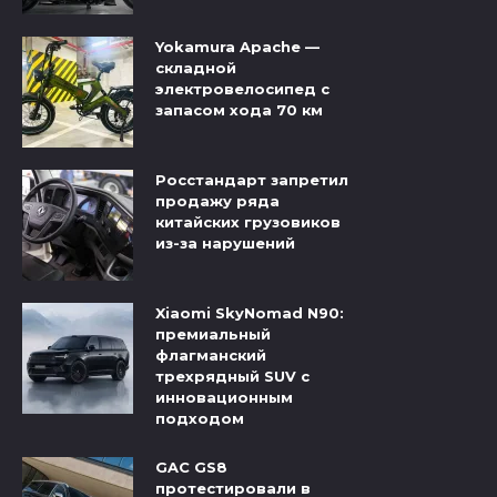
Yokamura Apache —
складной
электровелосипед с
запасом хода 70 км
Росстандарт запретил
продажу ряда
китайских грузовиков
из-за нарушений
Xiaomi SkyNomad N90:
премиальный
флагманский
трехрядный SUV с
инновационным
подходом
GAC GS8
протестировали в