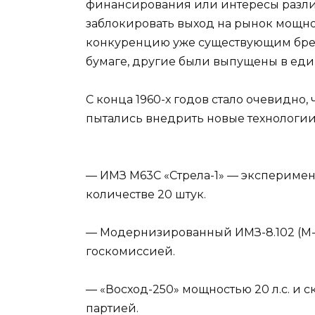
финансирования или интересы разли
заблокировать выход на рынок мощно
конкуренцию уже существующим брен
бумаге, другие были выпущены в еди
С конца 1960-х годов стало очевидно
пытались внедрить новые технологии 
— ИМЗ М63С «Стрела-1» — экспериме
количестве 20 штук.
—
Модернизированный ИМЗ-8.102 (М-
госкомиссией.
—
«Восход-250» мощностью 20 л.с. и 
партией.