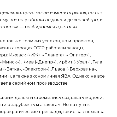
иклы, которые могли изменить рынок, но так
чему эти разработки не дошли до конвейера, и
мотопром — разбираемся в деталях.
е только громких успехов, но и проектов,
разных городах СССР работали заводы,
ы: Ижевск («ИЖ», «Планета», «Юпитер»),
«Минск»), Киев («Днепр»), Ирбит («Урал»), Тула
 («Вятка», «Электрон»), Львов («Верховина»,
Мини»), а также экономичная ЯВА. Однако не все
вет в серийном производстве.
своим делом и стремились создавать модели,
цию зарубежным аналогам. Но на пути к
юрократические преграды, такие как нехватка