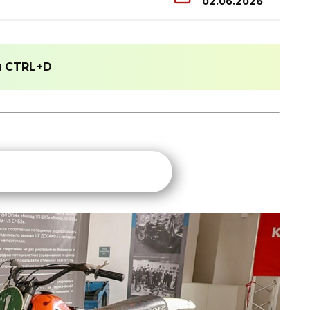
02.06.2026
и
CTRL+D