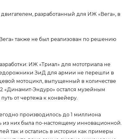
вигателем, разработанный для ИЖ «Вега», в
Вега» также не был реализован по решению
азработки: ИЖ «Триал» для мототриала не
недорожники ЗиД для армии не перешли в
цевой мотоцикл, выпущенный в количестве
-02 «Динамит-Эндуро» остался музейным
путь от чертежа к конвейеру.
егодно производилось до 1 миллиона
ь из них была по-настоящему инновационной.
й так и остались в истории как примеры