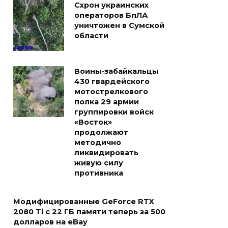
Схрон украинских
операторов БпЛА
уничтожен в Сумской
области
Воины-забайкальцы
430 гвардейского
мотострелкового
полка 29 армии
группировки войск
«Восток»
продолжают
методично
ликвидировать
живую силу
противника
Модифицированные GeForce RTX
2080 Ti с 22 ГБ памяти теперь за 500
долларов на eBay