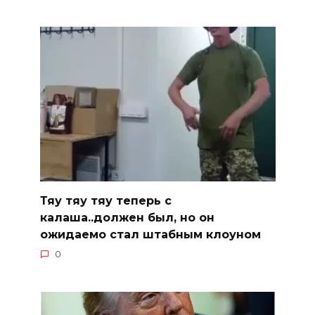
Тяу тяу тяу теперь с
калаша..должен был, но он
ожидаемо стал штабным клоуном
0