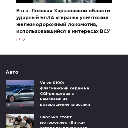
В н.п. Лозовая Харьковской области
ударный БпЛА «Герань» уничтожил
железнодорожный локомотив,
использовавшийся в интересах ВСУ
0
Авто
Volvo S100:
флагманский седан на
CGI-рендерах с
намёками на
возвращение классики
Сколько стоит
мотороллер «Вятка»
сегодня и почему его